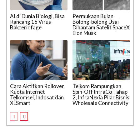
AI di Dunia Biologi, Bisa
Permukaan Bulan
Rancang 16 Virus
Bolong-bolong Usai
Bakteriofage
Dihantam Satelit SpaceX
Elon Musk
Cara Aktifkan Rollover
Telkom Rampungkan
Kuota Internet
Spin-Off InfraCo Tahap
Telkomsel, Indosat dan
2, InfraNexia Pilar Bisnis
XLSmart
Wholesale Connectivity