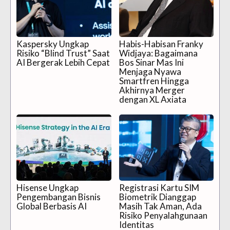
Kaspersky Ungkap
Habis-Habisan Franky
Risiko “Blind Trust” Saat
Widjaya: Bagaimana
AI Bergerak Lebih Cepat
Bos Sinar Mas Ini
Menjaga Nyawa
Smartfren Hingga
Akhirnya Merger
dengan XL Axiata
Hisense Ungkap
Registrasi Kartu SIM
Pengembangan Bisnis
Biometrik Dianggap
Global Berbasis AI
Masih Tak Aman, Ada
Risiko Penyalahgunaan
Identitas