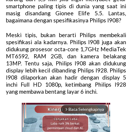
smartphone paling tipis di dunia yang saat ini
masig disandang Gionee Elife 5.5. Lantas,
bagaimana dengan spesifikasinya Philips I908?
Meski tipis, bukan berarti Philips membekali
spesifikasi ala kadarnya. Philips I908 juga akan
didukung prosesor octa-core 1,7GHz MediaTek
MT6592, RAM 2GB, dan kamera belakang
13MP. Tentu saja, Philips I908 akan didukung
display lebih kecil dibanding Philips I928. Philips
I908 dilaporkan akan hadir dengan display 5
inchi Full HD 1080p, ketimbang Philips I928
yang membawa bentang layar 6 inchi.
Baca Selengkapnya
arrow_forward_ios