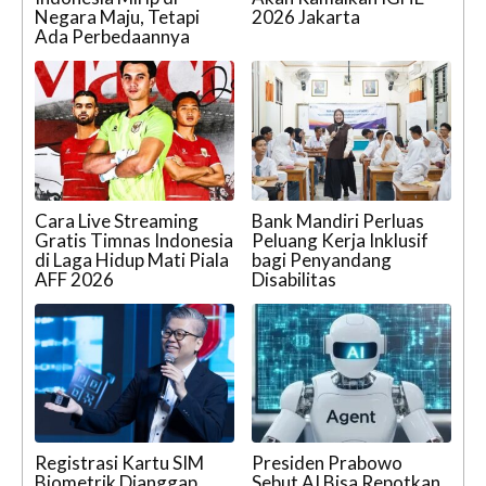
Negara Maju, Tetapi
2026 Jakarta
Ada Perbedaannya
Cara Live Streaming
Bank Mandiri Perluas
Gratis Timnas Indonesia
Peluang Kerja Inklusif
di Laga Hidup Mati Piala
bagi Penyandang
AFF 2026
Disabilitas
Registrasi Kartu SIM
Presiden Prabowo
Biometrik Dianggap
Sebut AI Bisa Repotkan