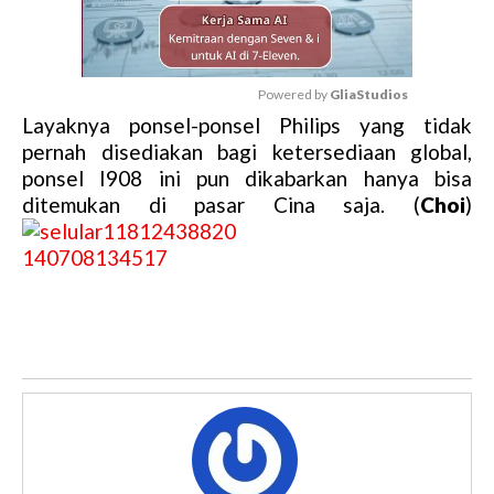
Powered by 
GliaStudios
Layaknya ponsel-ponsel Philips yang tidak
M
pernah disediakan bagi ketersediaan global,
u
ponsel I908 ini pun dikabarkan hanya bisa
t
ditemukan di pasar Cina saja. (
Choi
)
e