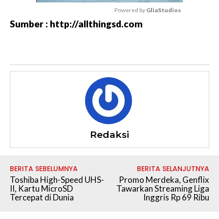
Powered by 
GliaStudios
Sumber : http://allthingsd.com
M
u
t
e
Redaksi
BERITA SEBELUMNYA
BERITA SELANJUTNYA
Toshiba High-Speed UHS-
Promo Merdeka, Genflix
II, Kartu MicroSD
Tawarkan Streaming Liga
Tercepat di Dunia
Inggris Rp 69 Ribu