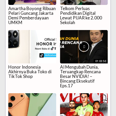
Amartha Boyong Ribuan
Telkom Perluas
Pelari Guncang Jakarta
Pendidikan Digital
Demi Pemberdayaan
Lewat PIJAR ke 2.000
UMKM
Sekolah
01:03:50
Honor Indonesia
AI Mengubah Dunia,
Akhirnya Buka Toko di
Teruangkap Rencana
TikTok Shop
Besar NVIDIA! –
Bincang Eksekutif
Eps.17