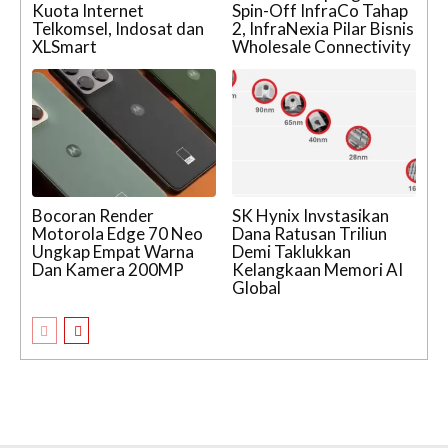
Kuota Internet
Spin-Off InfraCo Tahap
Telkomsel, Indosat dan
2, InfraNexia Pilar Bisnis
XLSmart
Wholesale Connectivity
Bocoran Render
SK Hynix Invstasikan
Motorola Edge 70 Neo
Dana Ratusan Triliun
Ungkap Empat Warna
Demi Taklukkan
Dan Kamera 200MP
Kelangkaan Memori AI
Global