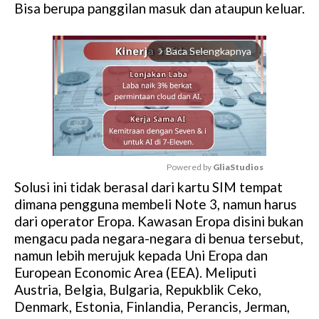
Bisa berupa panggilan masuk dan ataupun keluar.
Baca Selengkapnya
arrow_forward_ios
Powered by 
GliaStudios
Solusi ini tidak berasal dari kartu SIM tempat
M
dimana pengguna membeli Note 3, namun harus
u
dari operator Eropa. Kawasan Eropa disini bukan
t
mengacu pada negara-negara di benua tersebut,
e
namun lebih merujuk kepada Uni Eropa dan
European Economic Area (EEA). Meliputi
Austria, Belgia, Bulgaria, Repukblik Ceko,
Denmark, Estonia, Finlandia, Perancis, Jerman,