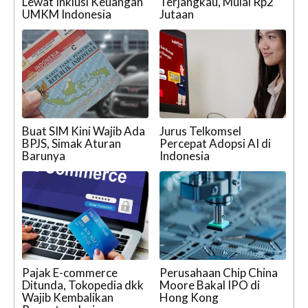
Lewat Inklusi Keuangan
Terjangkau, Mulai Rp2
UMKM Indonesia
Jutaan
Buat SIM Kini Wajib Ada
Jurus Telkomsel
BPJS, Simak Aturan
Percepat Adopsi AI di
Barunya
Indonesia
Pajak E-commerce
Perusahaan Chip China
Ditunda, Tokopedia dkk
Moore Bakal IPO di
Wajib Kembalikan
Hong Kong