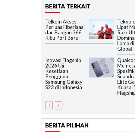
BERITA TERKAIT
Telkom Akses
Teknol
Perluas Fiberisasi
Lipat M
dan Bangun 366
Razr Ul
Ribu Port Baru
Domina
Lama di
Global
Inovasi Flagship
Qualc
2026 Uji
Memec
Kesetiaan
Spesifik
Pengguna
Snapdr
Samsung Galaxy
Elite G
S23 di Indonesia
Kuasai
Flagshi
BERITA PILIHAN