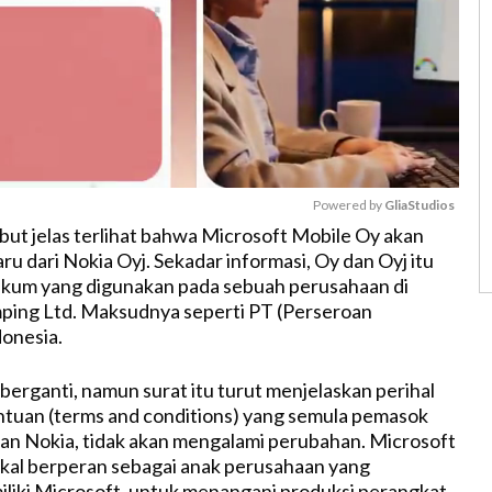
Powered by 
GliaStudios
ebut jelas terlihat bahwa Microsoft Mobile Oy akan
u dari Nokia Oyj. Sekadar informasi, Oy dan Oyj itu
M
ukum yang digunakan pada sebuah perusahaan di
u
amping Ltd. Maksudnya seperti PT (Perseroan
t
donesia.
e
erganti, namun surat itu turut menjelaskan perihal
ntuan (terms and conditions) yang semula pemasok
gan Nokia, tidak akan mengalami perubahan. Microsoft
akal berperan sebagai anak perusahaan yang
liki Microsoft, untuk menangani produksi perangkat