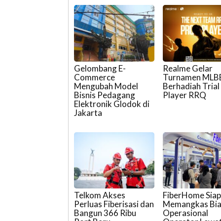
Gelombang E-
Realme Gelar
Commerce
Turnamen MLB
Mengubah Model
Berhadiah Trial
Bisnis Pedagang
Player RRQ
Elektronik Glodok di
Jakarta
Telkom Akses
FiberHome Sia
Perluas Fiberisasi dan
Memangkas Bi
Bangun 366 Ribu
Operasional