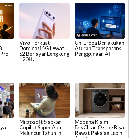
Vivo Perkuat
Uni Eropa Berlakukan
B
Dominasi 5G Lewat
Aturan Transparansi
 Pro
S2 Berlayar Lengkung
Penggunaan AI
120Hz
p
Microsoft Siapkan
Modena Klaim
aya
Copilot Super App
DryClean Ozone Bisa
Meluncur Tahun Ini
Rawat Pakaian Lebih