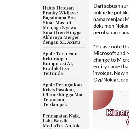
Dari sebuah sur
Habis-Habisan
online ke publik
Franky Widjaya:
Bagaimana Bos
nama menjadi Mi
Sinar Mas Ini
dokumen Nokia 
Menjaga Nyawa
perubahan nama
Smartfren Hingga
Akhirnya Merger
dengan XL Axiata
“Please note th
Microsoft and N
Apple Terancam
Kekurangan
change to Micro
Komputasi AI,
entity name tha
Produk Bisa
invoices. New n
Tertunda
Oyj/Nokia Corpo
Apple Peringatkan
Krisis Pasokan,
iPhone hingga Mac
Terancam
Terdampak
Pendapatan Naik,
Laba Bersih
MediaTek Anjlok