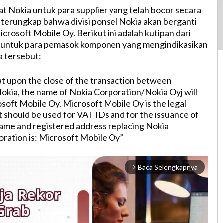
at Nokia untuk para supplier yang telah bocor secara
, terungkap bahwa divisi ponsel Nokia akan berganti
crosoft Mobile Oy. Berikut ini adalah kutipan dari
untuk para pemasok komponen yang mengindikasikan
 tersebut:
at upon the close of the transaction between
okia, the name of Nokia Corporation/Nokia Oyj will
soft Mobile Oy. Microsoft Mobile Oy is the legal
t should be used for VAT IDs and for the issuance of
ame and registered address replacing Nokia
ration is: Microsoft Mobile Oy”
Baca Selengkapnya
arrow_forward_ios