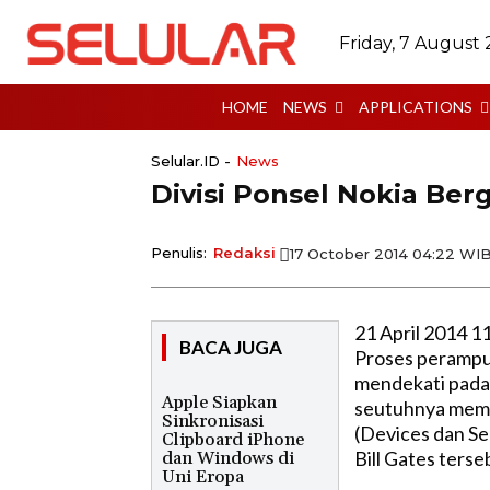
Friday, 7 August
HOME
NEWS
APPLICATIONS
Selular.ID -
News
Divisi Ponsel Nokia Ber
Penulis:
Redaksi
17 October 2014 04:22 WI
21 April 2014 1
BACA JUGA
Proses perampun
mendekati pada a
Apple Siapkan
seutuhnya memeg
Sinkronisasi
(Devices dan Se
Clipboard iPhone
Bill Gates ters
dan Windows di
Uni Eropa