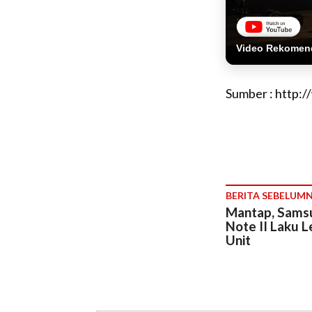
Video Rekomen
Sumber : http:
BERITA SEBELUM
Mantap, Sams
Note II Laku L
Unit