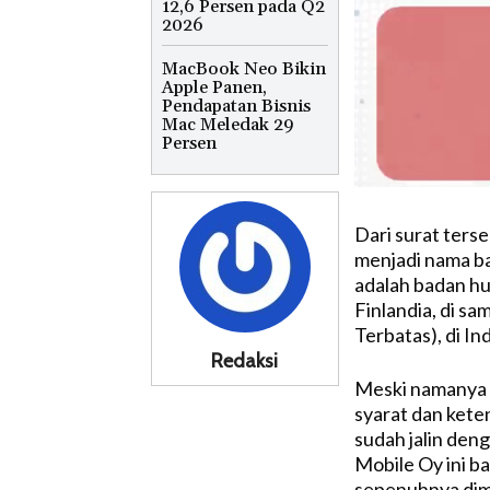
12,6 Persen pada Q2
2026
MacBook Neo Bikin
Apple Panen,
Pendapatan Bisnis
Mac Meledak 29
Persen
Dari surat ters
menjadi nama bar
adalah badan h
Finlandia, di s
Terbatas), di In
Redaksi
Meski namanya b
syarat dan kete
sudah jalin den
Mobile Oy ini b
sepenuhnya dimi