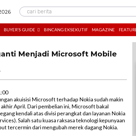
cari berita
 2026
BUYER’S GUIDE
BINCANG EKSEKUTIF
MAGAZINE
FEATUR
ganti Menjadi Microsoft Mobile
B
1:00
gan akuisisi Microsoft terhadap Nokia sudah makin
khir April. Dari pembelian ini, Microsoft bakal
ang kendali atas divisi perangkat dan layanan Nokia
rvices). Salah satu kuasa raksasa teknologi kepunyaan
ebut tercermin dari mengubah merek dagang Nokia.