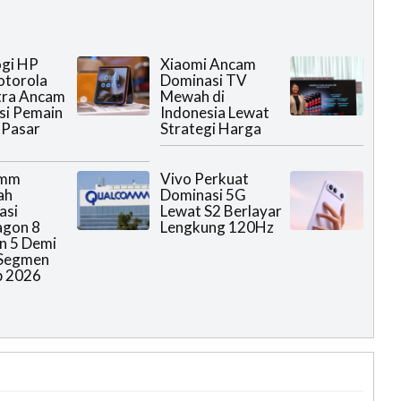
ogi HP
Xiaomi Ancam
otorola
Dominasi TV
tra Ancam
Mewah di
si Pemain
Indonesia Lewat
 Pasar
Strategi Harga
omm
Vivo Perkuat
ah
Dominasi 5G
asi
Lewat S2 Berlayar
agon 8
Lengkung 120Hz
en 5 Demi
 Segmen
p 2026