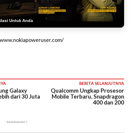
dasi Untuk Anda
//www.nokiapoweruser.com/
NYA
BERITA SELANJUTNYA
ung Galaxy
Qualcomm Ungkap Prosesor
ebih dari 30 Juta
Mobile Terbaru, Snapdragon
400 dan 200
- Advertisement 1-