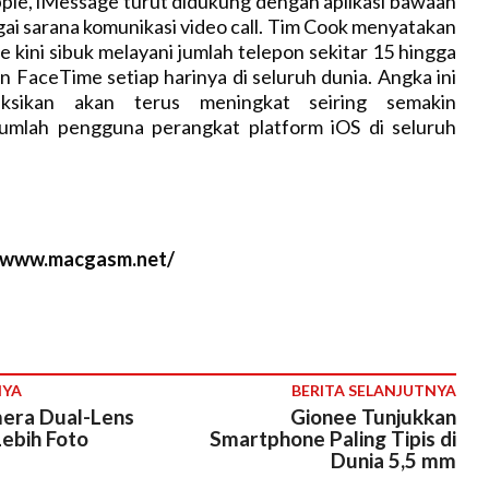
ple, iMessage turut didukung dengan aplikasi bawaan
i sarana komunikasi video call. Tim Cook menyatakan
M
kini sibuk melayani jumlah telepon sekitar 15 hingga
u
an FaceTime setiap harinya di seluruh dunia. Angka ini
t
diksikan akan terus meningkat seiring semakin
e
umlah pengguna perangkat platform iOS di seluruh
//www.macgasm.net/
NYA
BERITA SELANJUTNYA
era Dual-Lens
Gionee Tunjukkan
Lebih Foto
Smartphone Paling Tipis di
Dunia 5,5 mm