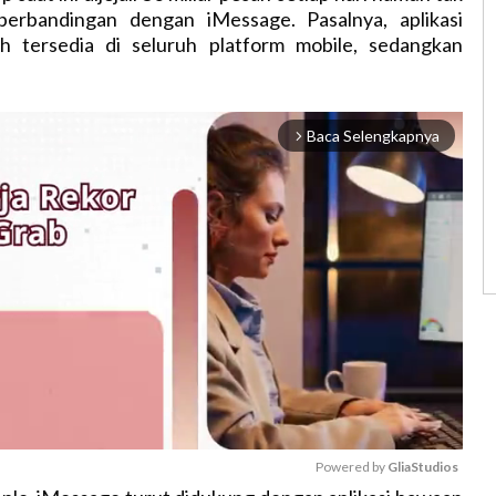
 perbandingan dengan iMessage. Pasalnya, aplikasi
h tersedia di seluruh platform mobile, sedangkan
Baca Selengkapnya
arrow_forward_ios
Powered by 
GliaStudios