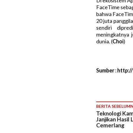
Di ekosistem Ap
FaceTime sebaga
bahwa FaceTime 
20 juta panggil
sendiri dipre
meningkatnya j
dunia. (
Choi
)
Sumber : http:
BERITA SEBELUM
Teknologi Kam
Janjikan Hasil 
Cemerlang