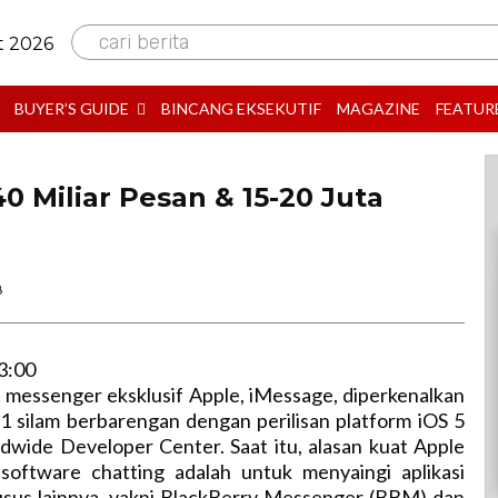
cari berita
t 2026
BUYER’S GUIDE
BINCANG EKSEKUTIF
MAGAZINE
FEATUR
0 Miliar Pesan & 15-20 Juta
B
3:00
 messenger eksklusif Apple, iMessage, diperkenalkan
1 silam berbarengan dengan perilisan platform iOS 5
dwide Developer Center. Saat itu, alasan kuat Apple
software chatting adalah untuk menyaingi aplikasi
sus lainnya, yakni BlackBerry Messenger (BBM) dan