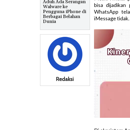
Aduh Ada Serangan
bisa dijadikan
Walware ke
WhatsApp tela
Pengguna iPhone di
Berbagai Belahan
iMessage tidak.
Dunia
Redaksi