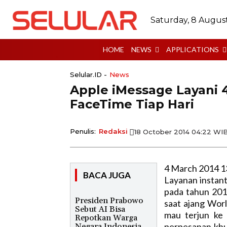
Saturday, 8 Augus
HOME
NEWS
APPLICATIONS
Selular.ID -
News
Apple iMessage Layani 4
FaceTime Tiap Hari
Penulis:
Redaksi
18 October 2014 04:22 WI
4 March 2014 1
BACA JUGA
Layanan instant
pada tahun 201
Presiden Prabowo
saat ajang Worl
Sebut AI Bisa
mau terjun ke 
Repotkan Warga
perpesanan khu
Negara Indonesia