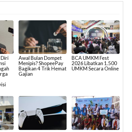
Diri
Awal Bulan Dompet
BCA UMKM Fest
nsi
Menipis? ShopeePay
2026 Libatkan 1.500
ngah
Bagikan 4 Trik Hemat
UMKM Secara Online
arga
Gajian
isi