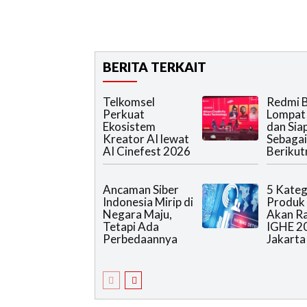
BERITA TERKAIT
Telkomsel
Redmi B
Perkuat
Lompat
Ekosistem
dan Sia
Kreator AI lewat
Sebagai
AI Cinefest 2026
Berikut
Ancaman Siber
5 Kateg
Indonesia Mirip di
Produk
Negara Maju,
Akan R
Tetapi Ada
IGHE 2
Perbedaannya
Jakarta