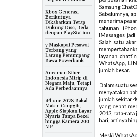
Samsung ChatO
Xbox Generasi
Sebelumnya, ap
Berikutnya
menerima pesan
Dikabarkan Tetap
Dukung Disc, Beda
tahunan iPho
dengan PlayStation
iMessages jadi
Salah satu aka
7 Maskapai Pesawat
mempertahankan 
Terbang yang
Larang Penumpang
layanan chatti
Bawa Powerbank
WhatsApp, LIN
jumlah besar.
Ancaman Siber
Indonesia Mirip di
Negara Maju, Tetapi
Dalam suatu se
Ada Perbedaannya
menyatakan bah
jumlah sekitar 
iPhone 2028 Bakal
Makin Canggih,
yang cepat me
Apple Siapkan Layar
2013, rata-rata 
Nyaris Tanpa Bezel
hari, artinya hi
hingga Kamera 200
MP
Meski WhatsApp s