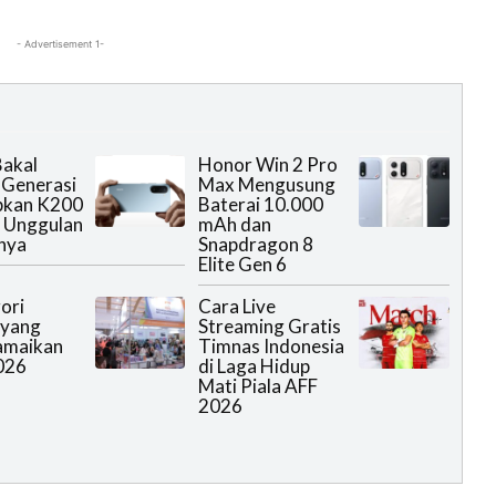
- Advertisement 1-
akal
Honor Win 2 Pro
 Generasi
Max Mengusung
pkan K200
Baterai 10.000
 Unggulan
mAh dan
nya
Snapdragon 8
Elite Gen 6
ori
Cara Live
 yang
Streaming Gratis
amaikan
Timnas Indonesia
026
di Laga Hidup
Mati Piala AFF
2026