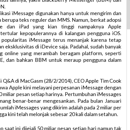
N.
likasi iMessage digunakan hanya untuk mengirim dan
 berupa teks reguler dan MMS. Namun, berkat adopsi
ne dan iPad yang kian tinggi nampaknya Apple
 tertular kepopulerannya di kalangan pengguna iOS.
r popularitas iMessage terus menanjak karena tetap
eksklusivitas di iDevice saja. Padahal, sudah banyak
ng online yang merambah beragam platform, seperti
E, dan bahkan BBM untuk meraup pengguna dalam
si Q&A di MacGasm (28/2/2014), CEO Apple Tim Cook
wa Apple kini melayani perpesanan iMessage dengan
40 miliar pesan setiap harinya. Pertumbuhan iMessages
mang benar-benar mengesankan. Pada bulan Januari
jumlah iMessages yang dikirim adalah pada 2 miliar per
ngga kini telah melonjak sebesar 20 kali dalam setahun.
aat ini dijejali 50 miliar pesan setiap hari namun tak