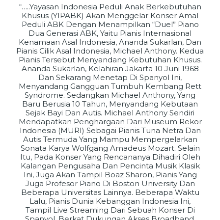
“…..Yayasan Indonesia Peduli Anak Berkebutuhan
Khusus (YIPABK) Akan Menggelar Konser Amal
Peduli ABK Dengan Menampilkan “duel” Piano
Dua Generasi ABK, Yaitu Pianis Internasional
Kenamaan Asal Indonesia, Ananda Sukarlan, Dan
Pianis Cilik Asal Indonesia, Michael Anthony. Kedua
Pianis Tersebut Menyandang Kebutuhan Khusus.
Ananda Sukarlan, Kelahiran Jakarta 10 Juni 1968
Dan Sekarang Menetap Di Spanyol Ini,
Menyandang Gangguan Tumbuh Kembang Rett
Syndrome. Sedangkan Michael Anthony, Yang
Baru Berusia 10 Tahun, Menyandang Kebutaan
Sejak Bayi Dan Autis. Michael Anthony Sendiri
Mendapatkan Penghargaan Dari Museum Rekor
Indonesia (MURI) Sebagai Pianis Tuna Netra Dan
Autis Termuda Yang Mampu Mempergelarkan
Sonata Karya Wolfgang Amadeus Mozart. Selain
Itu, Pada Konser Yang Rencananya Dihadiri Oleh
Kalangan Pengusaha Dan Pencinta Musik Klasik
Ini, Juga Akan Tampil Boaz Sharon, Pianis Yang
Juga Profesor Piano Di Boston University Dan
Beberapa Universitas Lainnya. Beberapa Waktu
Lalu, Pianis Dunia Kebanggan Indonesia Ini,
Tampil Live Streaming Dari Sebuah Konser Di
Spanyol, Berkat Dukungan Akses Broadband,