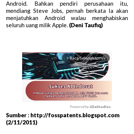
Android. Bahkan pendiri perusahaan itu,
mendiang Steve Jobs, pernah berkata Ia akan
menjatuhkan Android walau menghabiskan
seluruh uang milik Apple.
(Deni Taufiq)
Baca Selengkapnya
arrow_forward_ios
Powered by 
GliaStudios
Sumber : http://fosspatents.blogspot.com
M
(2/11/2011)
u
t