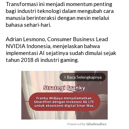
Transformasi ini menjadi momentum penting
bagi industri teknologi dalam mengubah cara
manusia berinteraksi dengan mesin melalui
bahasa sehari-hari.
Adrian Lesmono, Consumer Business Lead
NVIDIA Indonesia, menjelaskan bahwa
implementasi AI sejatinya sudah dimulai sejak
tahun 2018 di industri gaming.
Baca Selengkapnya
arrow_forward_ios
Powered by 
GliaStudios