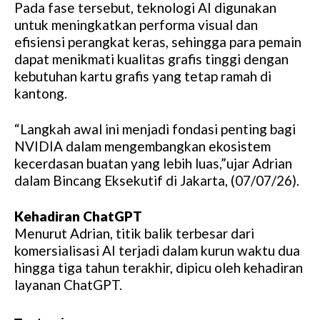
Pada fase tersebut, teknologi AI digunakan
M
untuk meningkatkan performa visual dan
u
efisiensi perangkat keras, sehingga para pemain
t
dapat menikmati kualitas grafis tinggi dengan
e
kebutuhan kartu grafis yang tetap ramah di
kantong.
“Langkah awal ini menjadi fondasi penting bagi
NVIDIA dalam mengembangkan ekosistem
kecerdasan buatan yang lebih luas,”ujar Adrian
dalam Bincang Eksekutif di Jakarta, (07/07/26).
Kehadiran ChatGPT
Menurut Adrian, titik balik terbesar dari
komersialisasi AI terjadi dalam kurun waktu dua
hingga tiga tahun terakhir, dipicu oleh kehadiran
layanan ChatGPT.