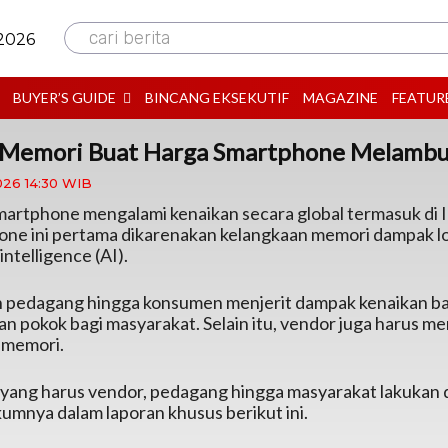
cari berita
 2026
BUYER’S GUIDE
BINCANG EKSEKUTIF
MAGAZINE
FEATUR
s Memori Buat Harga Smartphone Melamb
026 14:30 WIB
artphone mengalami kenaikan secara global termasuk di 
ne ini pertama dikarenakan kelangkaan memori dampak l
l intelligence (AI).
h pedagang hingga konsumen menjerit dampak kenaikan ba
n pokok bagi masyarakat. Selain itu, vendor juga harus 
 memori.
 yang harus vendor, pedagang hingga masyarakat lakukan di 
mnya dalam laporan khusus berikut ini.