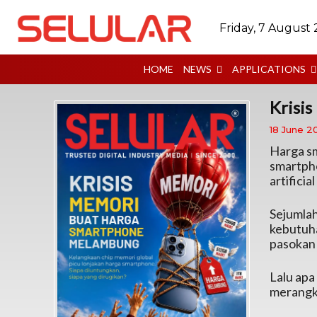
Friday, 7 August
HOME
NEWS
APPLICATIONS
Krisi
18 June 2
Harga sm
smartpho
artificia
Sejumla
kebutuha
pasokan
Lalu apa
merangku