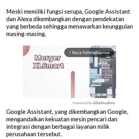
Meski memiliki fungsi serupa, Google Assistant
dan Alexa dikembangkan dengan pendekatan
yang berbeda sehingga menawarkan keunggulan
masing-masing.
Baca Selengkapnya
arrow_forward_ios
Powered by 
GliaStudios
Google Assistant, yang dikembangkan Google,
M
mengandalkan kekuatan mesin pencari dan
u
integrasi dengan berbagai layanan milik
t
perusahaan tersebut.
e