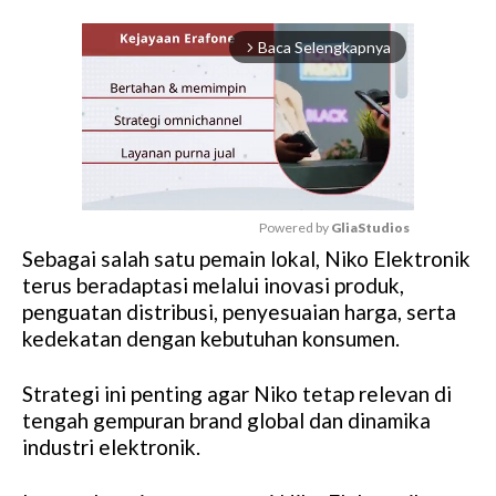
Baca Selengkapnya
arrow_forward_ios
Powered by 
GliaStudios
Sebagai salah satu pemain lokal, Niko Elektronik
M
terus beradaptasi melalui inovasi produk,
u
penguatan distribusi, penyesuaian harga, serta
t
kedekatan dengan kebutuhan konsumen.
e
Strategi ini penting agar Niko tetap relevan di
tengah gempuran brand global dan dinamika
industri elektronik.