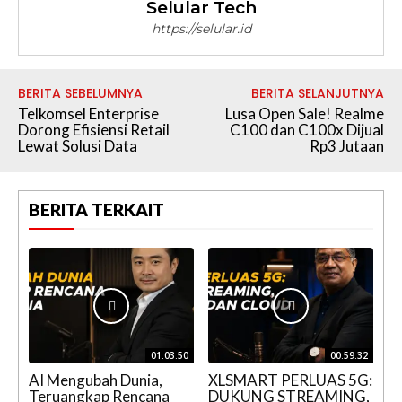
Selular Tech
https://selular.id
BERITA SEBELUMNYA
BERITA SELANJUTNYA
Telkomsel Enterprise
Lusa Open Sale! Realme
Dorong Efisiensi Retail
C100 dan C100x Dijual
Lewat Solusi Data
Rp3 Jutaan
BERITA TERKAIT
01:03:50
00:59:32
AI Mengubah Dunia,
XLSMART PERLUAS 5G:
Teruangkap Rencana
DUKUNG STREAMING,