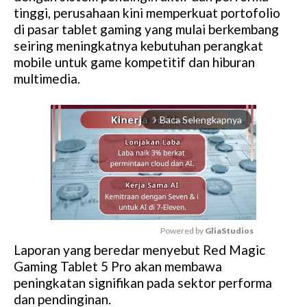
tinggi, perusahaan kini memperkuat portofolio
di pasar tablet gaming yang mulai berkembang
seiring meningkatnya kebutuhan perangkat
mobile untuk game kompetitif dan hiburan
multimedia.
Baca Selengkapnya
arrow_forward_ios
Powered by 
GliaStudios
Laporan yang beredar menyebut Red Magic
M
Gaming Tablet 5 Pro akan membawa
u
peningkatan signifikan pada sektor performa
t
dan pendinginan.
e