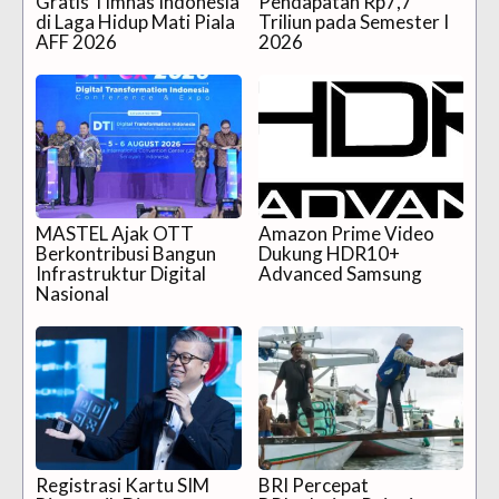
Gratis Timnas Indonesia
Pendapatan Rp7,7
di Laga Hidup Mati Piala
Triliun pada Semester I
AFF 2026
2026
MASTEL Ajak OTT
Amazon Prime Video
Berkontribusi Bangun
Dukung HDR10+
Infrastruktur Digital
Advanced Samsung
Nasional
Registrasi Kartu SIM
BRI Percepat