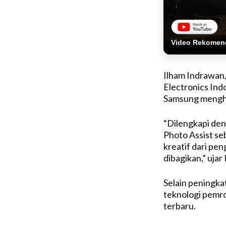
Video Rekomen
Ilham Indrawan
Electronics Ind
Samsung mengha
“Dilengkapi den
Photo Assist se
kreatif dari pen
dibagikan,” ujar 
Selain peningk
teknologi pemro
terbaru.