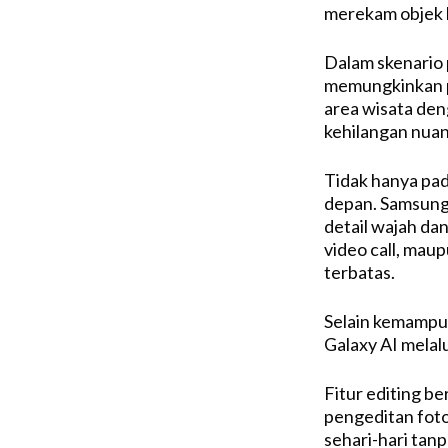
merekam objek 
Dalam skenario 
memungkinkan p
area wisata den
kehilangan nuan
Tidak hanya pad
depan. Samsung
detail wajah dan
video call, ma
terbatas.
Selain kemampu
Galaxy AI melalu
Fitur editing b
pengeditan foto
sehari-hari tanp