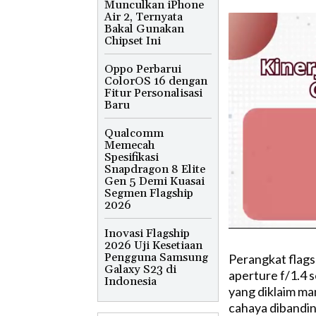
Munculkan iPhone
Air 2, Ternyata
Bakal Gunakan
Chipset Ini
Oppo Perbarui
ColorOS 16 dengan
Fitur Personalisasi
Baru
Qualcomm
Memecah
Spesifikasi
Snapdragon 8 Elite
Gen 5 Demi Kuasai
Segmen Flagship
2026
Inovasi Flagship
2026 Uji Kesetiaan
Pengguna Samsung
Perangkat flag
Galaxy S23 di
aperture f/1.4 
Indonesia
yang diklaim m
cahaya dibandin