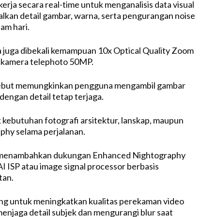
kerja secara real-time untuk menganalisis data visual
kan detail gambar, warna, serta pengurangan noise
am hari.
a juga dibekali kemampuan 10x Optical Quality Zoom
 kamera telephoto 50MP.
sebut memungkinkan pengguna mengambil gambar
 dengan detail tetap terjaga.
kebutuhan fotografi arsitektur, lanskap, maupun
phy selama perjalanan.
 menambahkan dukungan Enhanced Nightography
AI ISP atau image signal processor berbasis
tan.
cang untuk meningkatkan kualitas perekaman video
njaga detail subjek dan mengurangi blur saat