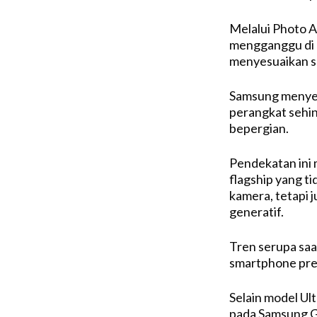
Melalui Photo 
mengganggu di l
menyesuaikan s
Samsung menyebu
perangkat sehin
bepergian.
Pendekatan ini
flagship yang ti
kamera, tetapi 
generatif.
Tren serupa saat
smartphone prem
Selain model Ul
pada Samsung Ga