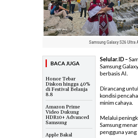
Samsung Galaxy S26 Ultra A
Selular.ID –
Sam
BACA JUGA
Samsung Galaxy
berbasis AI.
Honor Tebar
Diskon hingga 40%
Dirancang untuk
di Festival Belanja
8.8
kondisi pencaha
minim cahaya.
Amazon Prime
Video Dukung
HDR10+ Advanced
Melalui peningk
Samsung
Samsung menarge
pengguna yang 
Apple Bakal