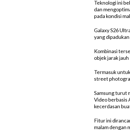
Teknologi ini be
dan mengoptimal
pada kondisi mal
Galaxy S26 Ultr
yang dipadukan
Kombinasi ter
objek jarak jauh
Termasuk untuk 
street photogra
Samsung turut
Video berbasis 
kecerdasan bua
Fitur ini diran
malam dengan me