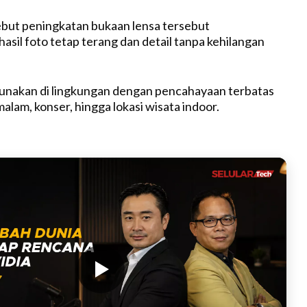
t
e
ut peningkatan bukaan lensa tersebut
sil foto tetap terang dan detail tanpa kehilangan
gunakan di lingkungan dengan pencahayaan terbatas
malam, konser, hingga lokasi wisata indoor.