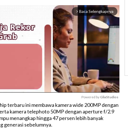
Baca Selengkapnya
arrow_forward_ios
Powered by 
GliaStudios
ship terbaru ini membawa kamera wide 200MP dengan
serta kamera telephoto 50MP dengan aperture f/2.9
M
ampu menangkap hingga 47 persen lebih banyak
u
g generasi sebelumnya.