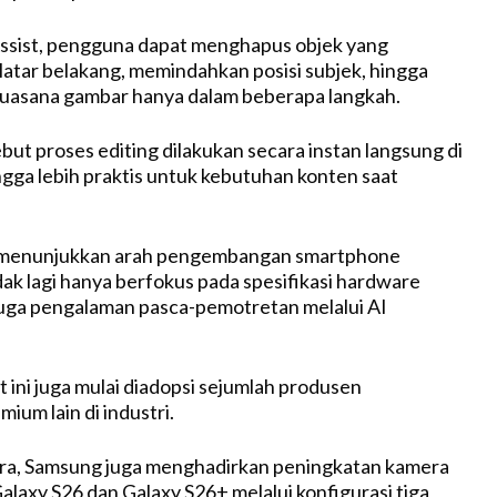
Assist, pengguna dapat menghapus objek yang
atar belakang, memindahkan posisi subjek, hingga
uasana gambar hanya dalam beberapa langkah.
t proses editing dilakukan secara instan langsung di
gga lebih praktis untuk kebutuhan konten saat
 menunjukkan arah pengembangan smartphone
dak lagi hanya berfokus pada spesifikasi hardware
juga pengalaman pasca-pemotretan melalui AI
 ini juga mulai diadopsi sejumlah produsen
ium lain di industri.
tra, Samsung juga menghadirkan peningkatan kamera
laxy S26 dan Galaxy S26+ melalui konfigurasi tiga