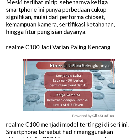
Meski terlihat mirip, sebenarnya ketiga
smartphone ini punya perbedaan cukup
signifikan, mulai dari performa chipset,
kemampuan kamera, sertifikasi ketahanan,
hingga fitur pengisian dayanya.
realme C100 Jadi Varian Paling Kencang
Baca Selengkapnya
arrow_forward_ios
Powered by 
GliaStudios
realme C100 menjadi model tertinggi di seri ini.
M
Smartphone tersebut hadir menggunakan
u