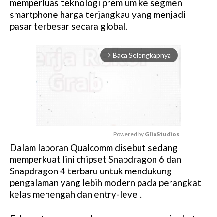
memperluas teknologi premium ke segmen
smartphone harga terjangkau yang menjadi
pasar terbesar secara global.
Baca Selengkapnya
arrow_forward_ios
Powered by 
GliaStudios
Dalam laporan Qualcomm disebut sedang
M
memperkuat lini chipset Snapdragon 6 dan
u
Snapdragon 4 terbaru untuk mendukung
t
pengalaman yang lebih modern pada perangkat
e
kelas menengah dan entry-level.