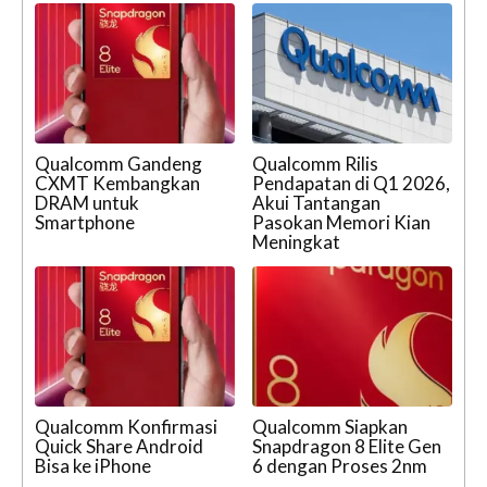
Qualcomm Gandeng
Qualcomm Rilis
CXMT Kembangkan
Pendapatan di Q1 2026,
DRAM untuk
Akui Tantangan
Smartphone
Pasokan Memori Kian
Meningkat
Qualcomm Konfirmasi
Qualcomm Siapkan
Quick Share Android
Snapdragon 8 Elite Gen
Bisa ke iPhone
6 dengan Proses 2nm