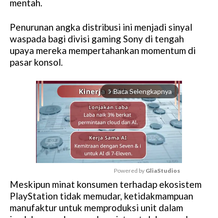
mentah.
Penurunan angka distribusi ini menjadi sinyal
waspada bagi divisi gaming Sony di tengah
upaya mereka mempertahankan momentum di
pasar konsol.
Baca Selengkapnya
arrow_forward_ios
Powered by 
GliaStudios
Meskipun minat konsumen terhadap ekosistem
M
PlayStation tidak memudar, ketidakmampuan
u
manufaktur untuk memproduksi unit dalam
t