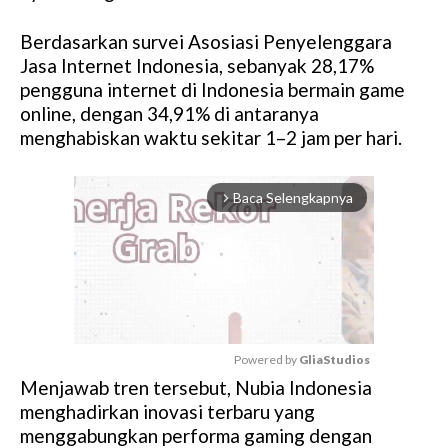
Berdasarkan survei Asosiasi Penyelenggara
Jasa Internet Indonesia, sebanyak 28,17%
pengguna internet di Indonesia bermain game
online, dengan 34,91% di antaranya
menghabiskan waktu sekitar 1–2 jam per hari.
Baca Selengkapnya
arrow_forward_ios
Powered by 
GliaStudios
Menjawab tren tersebut, Nubia Indonesia
M
menghadirkan inovasi terbaru yang
u
menggabungkan performa gaming dengan
t