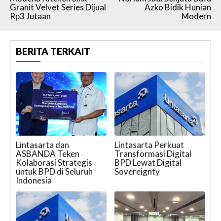
Granit Velvet Series Dijual
Azko Bidik Hunian
Rp3 Jutaan
Modern
BERITA TERKAIT
Lintasarta dan
Lintasarta Perkuat
ASBANDA Teken
Transformasi Digital
Kolaborasi Strategis
BPD Lewat Digital
untuk BPD di Seluruh
Sovereignty
Indonesia