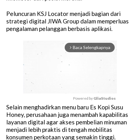
Peluncuran KSJ Locator menjadi bagian dari
strategi digital JIWA Group dalam memperluas
pengalaman pelanggan berbasis aplikasi.
Baca Selengkapnya
arrow_forward_ios
Powered by 
GliaStudios
Selain menghadirkan menu baru Es Kopi Susu
M
Honey, perusahaan juga menambah kapabilitas
u
layanan digital agar akses pembelian minuman
t
menjadi lebih praktis di tengah mobilitas
e
konsumen perkotaan yang semakin tinggi.