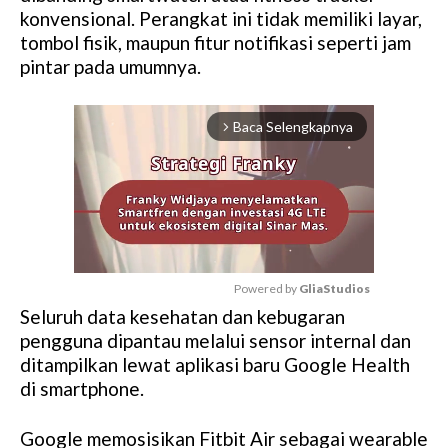
konvensional. Perangkat ini tidak memiliki layar,
tombol fisik, maupun fitur notifikasi seperti jam
pintar pada umumnya.
Baca Selengkapnya
arrow_forward_ios
Powered by 
GliaStudios
Seluruh data kesehatan dan kebugaran
M
pengguna dipantau melalui sensor internal dan
u
ditampilkan lewat aplikasi baru Google Health
t
di smartphone.
e
Google memosisikan Fitbit Air sebagai wearable