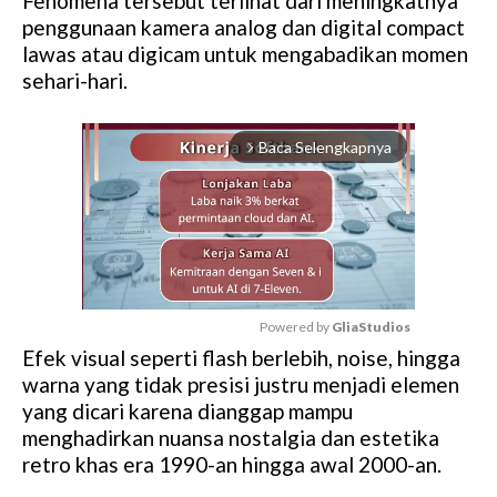
Fenomena tersebut terlihat dari meningkatnya
penggunaan kamera analog dan digital compact
lawas atau digicam untuk mengabadikan momen
sehari-hari.
Baca Selengkapnya
arrow_forward_ios
Powered by 
GliaStudios
Efek visual seperti flash berlebih, noise, hingga
M
warna yang tidak presisi justru menjadi elemen
u
yang dicari karena dianggap mampu
t
menghadirkan nuansa nostalgia dan estetika
e
retro khas era 1990-an hingga awal 2000-an.