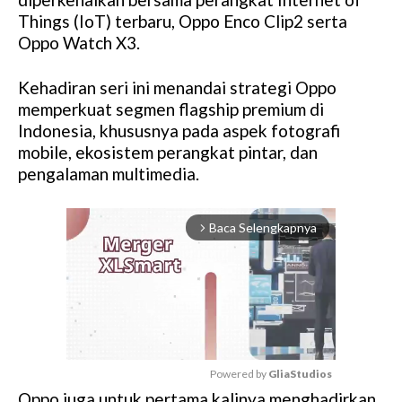
Things (IoT) terbaru, Oppo Enco Clip2 serta
Oppo Watch X3.
Kehadiran seri ini menandai strategi Oppo
memperkuat segmen flagship premium di
Indonesia, khususnya pada aspek fotografi
mobile, ekosistem perangkat pintar, dan
pengalaman multimedia.
Baca Selengkapnya
arrow_forward_ios
Powered by 
GliaStudios
Oppo juga untuk pertama kalinya menghadirkan