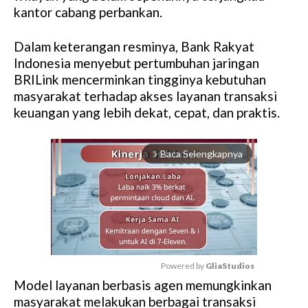
kantor cabang perbankan.
Dalam keterangan resminya, Bank Rakyat
Indonesia menyebut pertumbuhan jaringan
BRILink mencerminkan tingginya kebutuhan
masyarakat terhadap akses layanan transaksi
keuangan yang lebih dekat, cepat, dan praktis.
Baca Selengkapnya
arrow_forward_ios
Powered by 
GliaStudios
Model layanan berbasis agen memungkinkan
M
masyarakat melakukan berbagai transaksi
u