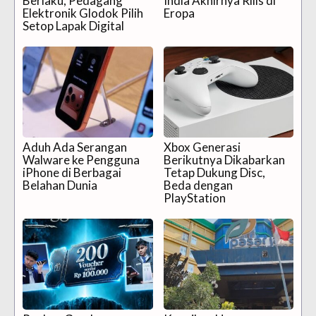
Berlaku, Pedagang
India Akhirnya Rilis di
Elektronik Glodok Pilih
Eropa
Setop Lapak Digital
Aduh Ada Serangan
Xbox Generasi
Walware ke Pengguna
Berikutnya Dikabarkan
iPhone di Berbagai
Tetap Dukung Disc,
Belahan Dunia
Beda dengan
PlayStation