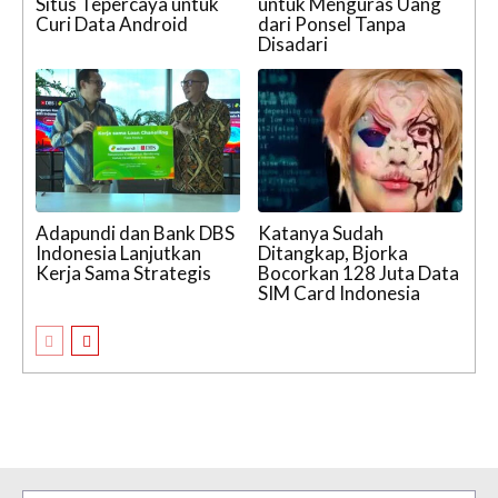
Situs Tepercaya untuk
untuk Menguras Uang
Curi Data Android
dari Ponsel Tanpa
Disadari
Adapundi dan Bank DBS
Katanya Sudah
Indonesia Lanjutkan
Ditangkap, Bjorka
Kerja Sama Strategis
Bocorkan 128 Juta Data
SIM Card Indonesia