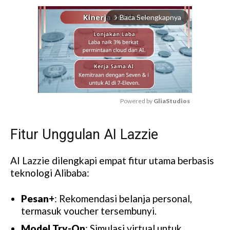
Baca Selengkapnya
arrow_forward_ios
Powered by 
GliaStudios
M
Fitur Unggulan AI Lazzie
u
t
e
AI Lazzie dilengkapi empat fitur utama berbasis
teknologi Alibaba:
Pesan+
: Rekomendasi belanja personal,
termasuk voucher tersembunyi.
Model Try-On
: Simulasi virtual untuk