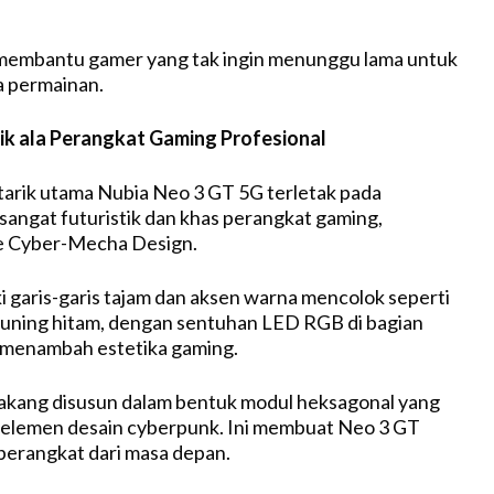
t membantu gamer yang tak ingin menunggu lama untuk
a permainan.
tik ala Perangkat Gaming Profesional
 tarik utama Nubia Neo 3 GT 5G terletak pada
sangat futuristik dan khas perangkat gaming,
e Cyber-Mecha Design.
i garis-garis tajam dan aksen warna mencolok seperti
kuning hitam, dengan sentuhan LED RGB di bagian
 menambah estetika gaming.
lakang disusun dalam bentuk modul heksagonal yang
ri elemen desain cyberpunk. Ini membuat Neo 3 GT
perangkat dari masa depan.