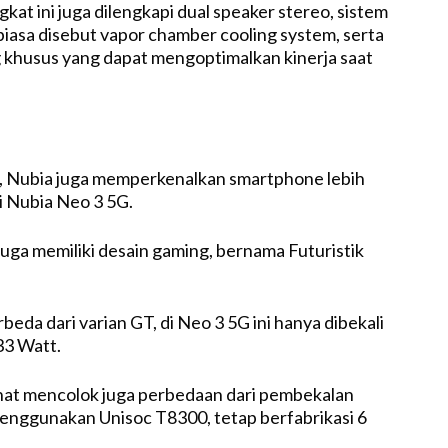
ngkat ini juga dilengkapi dual speaker stereo, sistem
biasa disebut vapor chamber cooling system, serta
khusus yang dapat mengoptimalkan kinerja saat
G
T, Nubia juga memperkenalkan smartphone lebih
ni Nubia Neo 3 5G.
juga memiliki desain gaming, bernama Futuristik
eda dari varian GT, di Neo 3 5G ini hanya dibekali
33 Watt.
ihat mencolok juga perbedaan dari pembekalan
menggunakan Unisoc T8300, tetap berfabrikasi 6