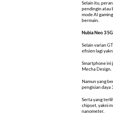
Selain itu, pera
pendingin atau 
mode AI gaming 
bermain.
Nubia Neo 3 5
Selain varian G
efisien lagi yak
Smartphone ini 
Mecha Design.
Namun yang berb
pengisian daya 
Serta yang terl
chipset, yakni 
nanometer.