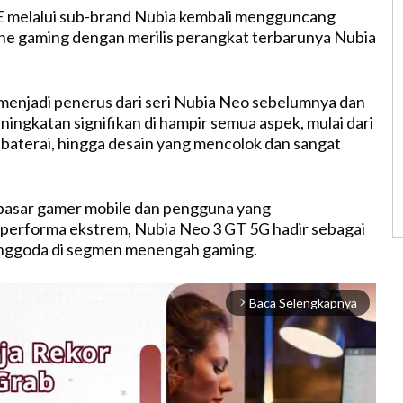
 melalui sub-brand Nubia kembali mengguncang
ne gaming dengan merilis perangkat terbarunya Nubia
menjadi penerus dari seri Nubia Neo sebelumnya dan
ningkatan signifikan di hampir semua aspek, mulai dari
, baterai, hingga desain yang mencolok dan sangat
pasar gamer mobile dan pengguna yang
erforma ekstrem, Nubia Neo 3 GT 5G hadir sebagai
enggoda di segmen menengah gaming.
Baca Selengkapnya
arrow_forward_ios