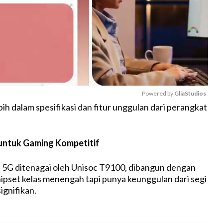
Powered by 
GliaStudios
ebih dalam spesifikasi dan fitur unggulan dari perangkat
M
u
untuk Gaming Kompetitif
t
e
 5G ditenagai oleh Unisoc T9100, dibangun dengan
hipset kelas menengah tapi punya keunggulan dari segi
ignifikan.