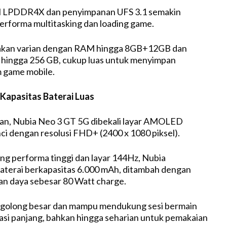
LPDDR4X dan penyimpanan UFS 3.1 semakin
rforma multitasking dan loading game.
akan varian dengan RAM hingga 8GB+12GB dan
 hingga 256 GB, cukup luas untuk menyimpan
 game mobile.
 Kapasitas Baterai Luas
lan, Nubia Neo 3 GT 5G dibekali layar AMOLED
nci dengan resolusi FHD+ (2400 x 1080 piksel).
g performa tinggi dan layar 144Hz, Nubia
terai berkapasitas 6.000 mAh, ditambah dengan
an daya sebesar 80 Watt charge.
ergolong besar dan mampu mendukung sesi bermain
si panjang, bahkan hingga seharian untuk pemakaian