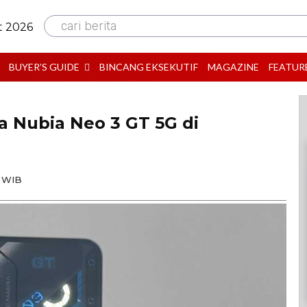
cari berita
t 2026
BUYER’S GUIDE
BINCANG EKSEKUTIF
MAGAZINE
FEATUR
a Nubia Neo 3 GT 5G di
0 WIB