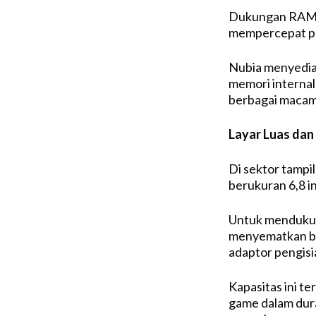
Dukungan RAM 
mempercepat pe
Nubia menyedi
memori internal
berbagai macam
Layar Luas dan
Di sektor tampi
berukuran 6,8 i
Untuk mendukun
menyematkan ba
adaptor pengisi
Kapasitas ini t
game dalam dura