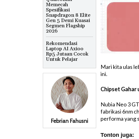
Memecah
Spesifikasi
Snapdragon 8 Elite
Gen 5 Demi Kuasai
Segmen Flagship
2026
Rekomendasi
Laptop AI Axioo
Rp5 Jutaan Cocok
Untuk Pelajar
Mari kita ulas l
ini.
Chipset Gahar 
Nubia Neo 3 GT
fabrikasi 6nm c
performa yang s
Febrian Fahusni
Tonton juga: