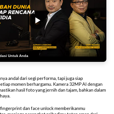
dasi Untuk Anda
ya andal dari segi performa, tapi juga siap
setiap momen berhargamu. Kamera 32MP AI dengan
stikan hasil foto yang jernih dan tajam, bahkan dalam
ahaya.
 fingerprint dan face unlock memberikanmu
ra, menjaga perangkat pribadimu tetap aman dari