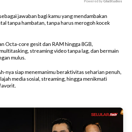
Powered by 
GliaStudios
 sebagai jawaban bagi kamu yang mendambakan
M
tal tanpa hambatan, tanpa harus merogoh kocek
u
t
e
an Octa-core gesit dan RAM hingga 8GB,
ltitasking, streaming video tanpa lag, dan bermain
ngan mulus.
h-nya siap menemanimu beraktivitas seharian penuh,
lajah media sosial, streaming, hingga menikmati
avorit.