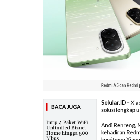
Redmi A5 dan Redmi p
Selular.ID –
Xia
BACA JUGA
solusi lengkap u
Intip 4 Paket WiFi
Andi Renreng, 
Unlimited Biznet
kehadiran Redmi
Home hingga 500
Mbps
komitmen Xiaomi