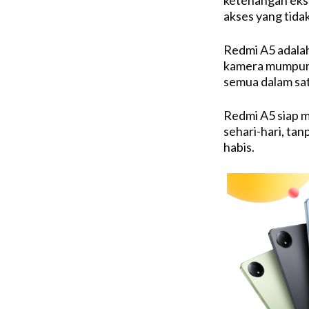
akses yang tidak
Redmi A5 adala
kamera mumpuni,
semua dalam sat
Redmi A5 siap m
sehari-hari, tan
habis.