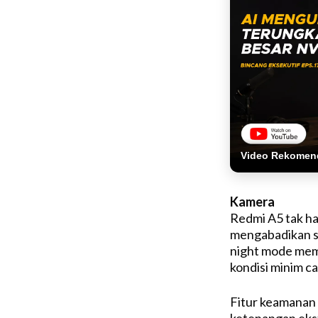
Video Rekomen
Kamera
Redmi A5 tak han
mengabadikan 
night mode mema
kondisi minim c
Fitur keamanan
ketenangan ekst