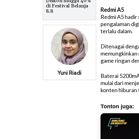
Diskon hingga 40%
di Festival Belanja
Redmi A5
8.8
Redmi A5 hadir
pengalaman digi
terlalu dalam.
Ditenagai deng
memungkinkan mu
game ringan de
Yuni Riadi
Baterai 5200mA
mulai dari menje
konten hiburan f
Tonton juga: