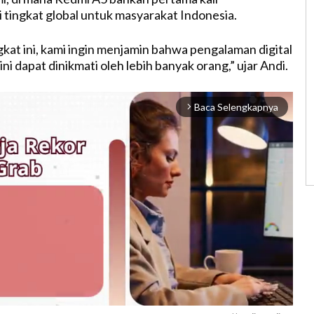
i tingkat global untuk masyarakat Indonesia.
at ini, kami ingin menjamin bahwa pengalaman digital
ni dapat dinikmati oleh lebih banyak orang,” ujar Andi.
Baca Selengkapnya
arrow_forward_ios