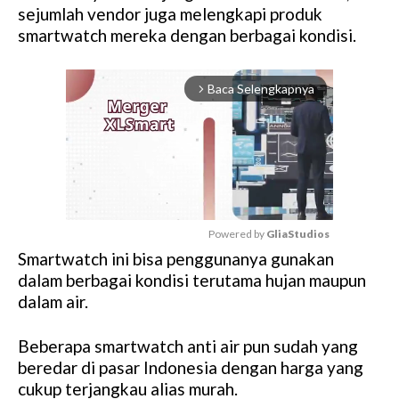
sejumlah vendor juga melengkapi produk
smartwatch mereka dengan berbagai kondisi.
Baca Selengkapnya
arrow_forward_ios
Powered by 
GliaStudios
Smartwatch ini bisa penggunanya gunakan
M
dalam berbagai kondisi terutama hujan maupun
u
dalam air.
t
e
Beberapa smartwatch anti air pun sudah yang
beredar di pasar Indonesia dengan harga yang
cukup terjangkau alias murah.