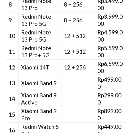
Redmi Note
Rp3.499.0
8
8 + 256
13 Pro
00
Redmi Note
Rp3.999.0
9
8 + 256
13 Pro 5G
00
Redmi Note
Rp4.599.0
10
12 + 512
13 Pro 5G
00
Redmi Note
Rp5.599.0
11
12 + 512
13 Pro+ 5G
00
Rp6.599.0
12
Xiaomi 14T
12 + 256
00
Rp499.00
13
Xiaomi Band 9
0
Xiaomi Band 9
Rp299.00
14
Active
0
Xiaomi Band 9
Rp899.00
15
Pro
0
Redmi Watch 5
Rp449.00
16