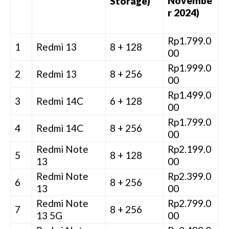
Novembe
Storage)
r 2024)
Rp1.799.0
1
Redmi 13
8 + 128
00
Rp1.999.0
2
Redmi 13
8 + 256
00
Rp1.499.0
3
Redmi 14C
6 + 128
00
Rp1.799.0
4
Redmi 14C
8 + 256
00
Redmi Note
Rp2.199.0
5
8 + 128
13
00
Redmi Note
Rp2.399.0
6
8 + 256
13
00
Redmi Note
Rp2.799.0
7
8 + 256
13 5G
00