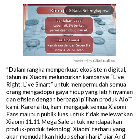
Baca Selengkapnya
arrow_forward_ios
Powered by 
GliaStudios
“Dalam rangka memperkuat ekosistem digital,
M
tahun ini Xiaomi meluncurkan kampanye “Live
u
Right, Live Smart” untuk mempermudah semua
t
orang mengadopsi gaya hidup yang lebih nyaman
e
dan efisien dengan berbagai pilihan produk AIoT
kami. Karena itu, kami mengajak semua Xiaomi
Fans maupun publik luas untuk tidak melewatkan
Xiaomi 11.11 Mega Sale untuk mendapatkan
produk-produk teknologi Xiaomi terbaru yang
akan memudahkan hidup sehari-hari,” ujar Andi