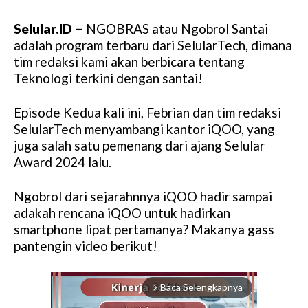
Selular.ID –
NGOBRAS atau Ngobrol Santai
adalah program terbaru dari SelularTech, dimana
tim redaksi kami akan berbicara tentang
Teknologi terkini dengan santai!
Episode Kedua kali ini, Febrian dan tim redaksi
SelularTech menyambangi kantor iQOO, yang
juga salah satu pemenang dari ajang Selular
Award 2024 lalu.
Ngobrol dari sejarahnnya iQOO hadir sampai
adakah rencana iQOO untuk hadirkan
smartphone lipat pertamanya? Makanya gass
pantengin video berikut!
Baca Selengkapnya
arrow_forward_ios