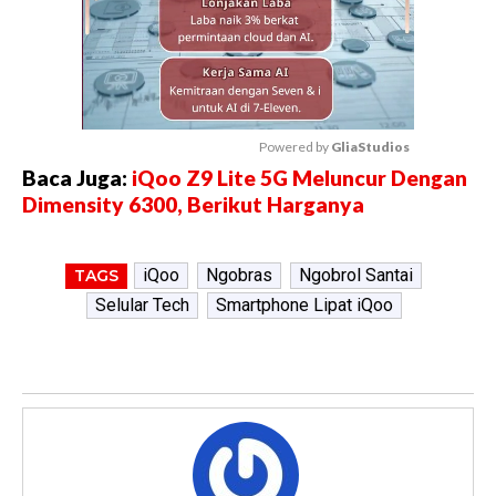
Powered by 
GliaStudios
Baca Juga:
iQoo Z9 Lite 5G Meluncur Dengan
M
Dimensity 6300, Berikut Harganya
u
t
e
iQoo
Ngobras
Ngobrol Santai
TAGS
Selular Tech
Smartphone Lipat iQoo