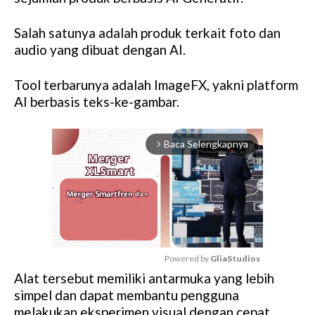
Salah satunya adalah produk terkait foto dan
audio yang dibuat dengan AI.
Tool terbarunya adalah ImageFX, yakni platform
AI berbasis teks-ke-gambar.
Baca Selengkapnya
arrow_forward_ios
Powered by 
GliaStudios
Alat tersebut memiliki antarmuka yang lebih
M
simpel dan dapat membantu pengguna
u
melakukan eksperimen visual dengan cepat.
t