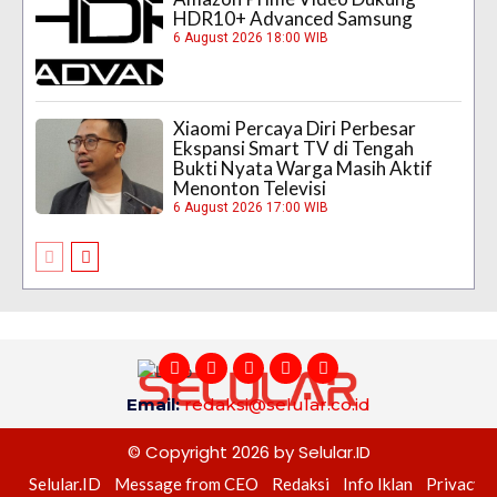
HDR10+ Advanced Samsung
6 August 2026 18:00 WIB
Xiaomi Percaya Diri Perbesar
Ekspansi Smart TV di Tengah
Bukti Nyata Warga Masih Aktif
Menonton Televisi
6 August 2026 17:00 WIB
Email:
redaksi@selular.co.id
© Copyright 2026 by Selular.ID
Selular.ID
Message from CEO
Redaksi
Info Iklan
Privacy P