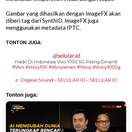
e
Gambar yang dihasilkan dengan ImageFX akan
diberi tag dari SynthID. ImageFX juga
menggunakan metadata IPTC.
TONTON JUGA:
@selular.id
Hadir Di Indonesia Vivo Y100 5G Paling Dinanti!
#vivo
#vivoy100
#vivoyseries
#vivoy
#vivoy1005g
♬ Original Sound – SELULAR.ID – SELULAR.ID
Tonton juga: