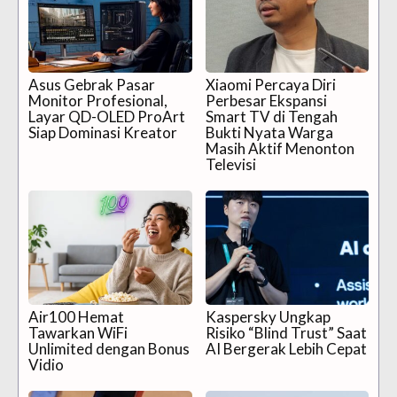
Asus Gebrak Pasar
Xiaomi Percaya Diri
Monitor Profesional,
Perbesar Ekspansi
Layar QD-OLED ProArt
Smart TV di Tengah
Siap Dominasi Kreator
Bukti Nyata Warga
Masih Aktif Menonton
Televisi
Air100 Hemat
Kaspersky Ungkap
Tawarkan WiFi
Risiko “Blind Trust” Saat
Unlimited dengan Bonus
AI Bergerak Lebih Cepat
Vidio