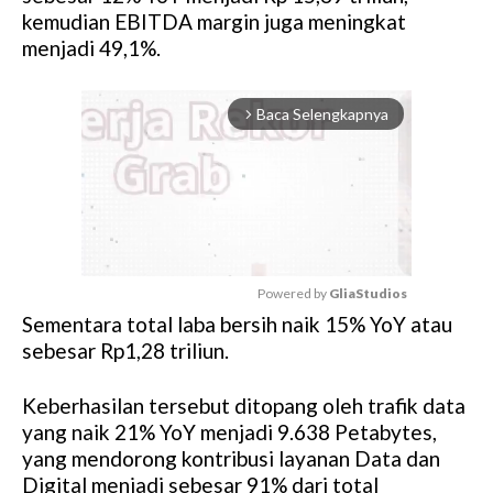
kemudian EBITDA margin juga meningkat
menjadi 49,1%.
Baca Selengkapnya
arrow_forward_ios
Powered by 
GliaStudios
Sementara total laba bersih naik 15% YoY atau
M
sebesar Rp1,28 triliun.
u
t
Keberhasilan tersebut ditopang oleh trafik data
e
yang naik 21% YoY menjadi 9.638 Petabytes,
yang mendorong kontribusi layanan Data dan
Digital menjadi sebesar 91% dari total