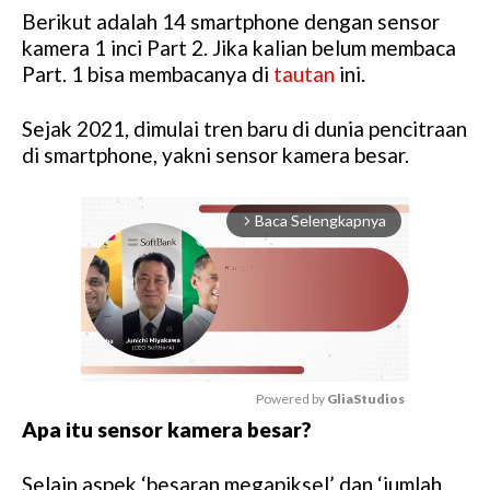
Berikut adalah 14 smartphone dengan sensor
kamera 1 inci Part 2. Jika kalian belum membaca
Part. 1 bisa membacanya di
tautan
ini.
Sejak 2021, dimulai tren baru di dunia pencitraan
di smartphone, yakni sensor kamera besar.
Baca Selengkapnya
arrow_forward_ios
Powered by 
GliaStudios
Apa itu sensor kamera besar?
M
u
Selain aspek ‘besaran megapiksel’ dan ‘jumlah
t