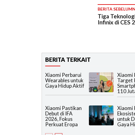
BERITA SEBELUM
Tiga Teknolog
Infinix di CES 
BERITA TERKAIT
Xiaomi Perbarui
Xiaomi 
Wearables untuk
Target 
Gaya Hidup Aktif
Smartph
110 Jut
Xiaomi Pastikan
Xiaomi 
Debut di IFA
Ekosis
2026, Fokus
untuk 
Perkuat Eropa
Gaya H