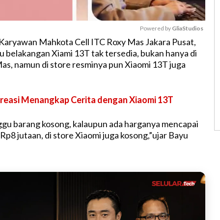
Powered by 
GliaStudios
Karyawan Mahkota Cell ITC Roxy Mas Jakara Pusat,
u belakangan Xiami 13T tak tersedia, bukan hanya di
M
as, namun di store resminya pun Xiaomi 13T juga
u
t
e
reasi Menangkap Cerita dengan Xiaomi 13T
ggu barang kosong, kalaupun ada harganya mencapai
Rp8 jutaan, di store Xiaomi juga kosong,”ujar Bayu