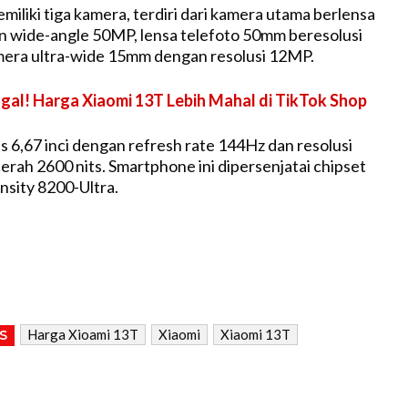
miliki tiga kamera, terdiri dari kamera utama berlensa
 wide-angle 50MP, lensa telefoto 50mm beresolusi
mera ultra-wide 15mm dengan resolusi 12MP.
gal! Harga Xiaomi 13T Lebih Mahal di TikTok Shop
s 6,67 inci dengan refresh rate 144Hz dan resolusi
erah 2600 nits. Smartphone ini dipersenjatai chipset
sity 8200-Ultra.
Harga Xioami 13T
Xiaomi
Xiaomi 13T
S