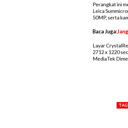
Perangkat ini me
Leica Summicron
50MP, serta ka
Baca Juga:
Jang
Layar CrystalRe
2712 x 1220 sec
MediaTek Dimen
TAG