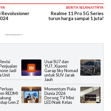
NYA
BERITA SELANJUTNYA
i Revolusioner
Realme 11 Pro 5G Series
2024
turun harga sampai 1 juta!
- Advertisement 1-
Revisi
Usai SU7 dan
Penjualan
YU7, Xiaomi
one Jadi
Garap Sky Nomad
a Unit
untuk SUV Jarak
Jauh
Perluas
Momentum Piala
tem REDMI
Dunia 2026
Dukung
Dorong TV Mini
idup Gen Z
LED Naik Kelas