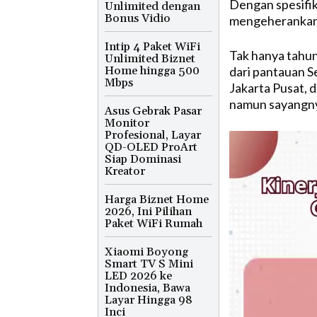
Dengan spesifik
Unlimited dengan
Bonus Vidio
mengeherankan j
Intip 4 Paket WiFi
Tak hanya tahun 
Unlimited Biznet
Home hingga 500
dari pantauan S
Mbps
Jakarta Pusat, d
namun sayangny
Asus Gebrak Pasar
Monitor
Profesional, Layar
QD-OLED ProArt
Siap Dominasi
Kreator
Harga Biznet Home
2026, Ini Pilihan
Paket WiFi Rumah
Xiaomi Boyong
Smart TV S Mini
LED 2026 ke
Indonesia, Bawa
Layar Hingga 98
Inci