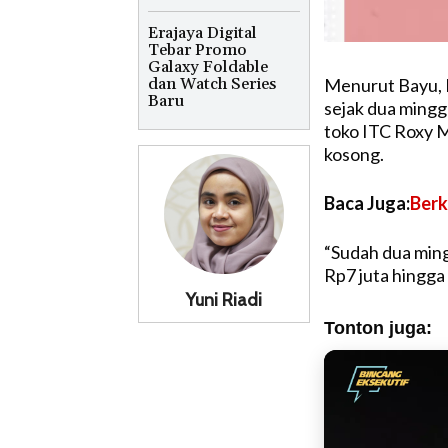
Erajaya Digital
Tebar Promo
Galaxy Foldable
dan Watch Series
Menurut Bayu, 
Baru
sejak dua mingg
toko ITC Roxy M
kosong.
Baca Juga:
Berk
“Sudah dua min
Rp7 juta hingga 
Yuni Riadi
Tonton juga: