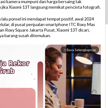
asi kamera mumpuni dan harga bersaing tak
ika Xiaomi 13T langsung memikat pencinta fotografi.
lalu ponsel ini mendapat tempat positif, awal 2024
elular, di pusat penjualan smartphone ITC Roxy Mas
an Roxy Square Jakarta Pusat, Xiaomi 13T dicari,
a barang susah ditemukan.
Baca Selengkapnya
arrow_forward_ios