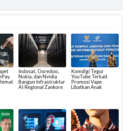
mpet
Indosat, Ooredoo,
Komdigi Tegur
eePay
Nokia, dan Nvidia
YouTube Terkait
 Hemat
Bangun Infrastruktur
Promosi Vape
AI Regional Zankore
Libatkan Anak