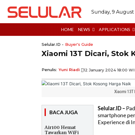
Sunday, 9 August
HOME
NEWS
APPLICATIONS
Selular.ID -
Buyer's Guide
Xiaomi 13T Dicari, Stok
Penulis:
Yuni Riadi
12 January 2024 18:00 W
Xiaomi 13T 
Selular.ID –
Pad
BACA JUGA
smartphone per
Experience di I
Air100 Hemat
Tawarkan WiFi