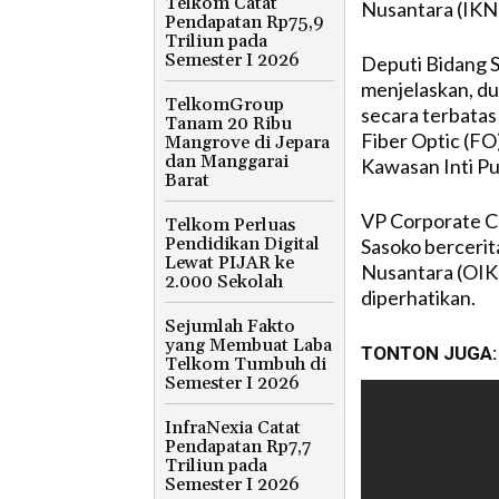
Telkom Catat
Nusantara (IKN
Pendapatan Rp75,9
Triliun pada
Semester I 2026
Deputi Bidang S
menjelaskan, du
TelkomGroup
secara terbatas
Tanam 20 Ribu
Fiber Optic (FO
Mangrove di Jepara
dan Manggarai
Kawasan Inti Pu
Barat
VP Corporate C
Telkom Perluas
Pendidikan Digital
Sasoko bercerita
Lewat PIJAR ke
Nusantara (OIKN
2.000 Sekolah
diperhatikan.
Sejumlah Fakto
yang Membuat Laba
TONTON JUGA:
Telkom Tumbuh di
Semester I 2026
InfraNexia Catat
Pendapatan Rp7,7
Triliun pada
Semester I 2026