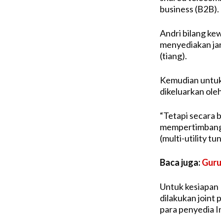
business (B2B).
Andri bilang ke
menyediakan jar
(tiang).
Kemudian untuk 
dikeluarkan ole
“Tetapi secara
mempertimbangk
(multi-utility tu
Baca juga:
Guru
Untuk kesiapan
dilakukan joint
para penyedia I