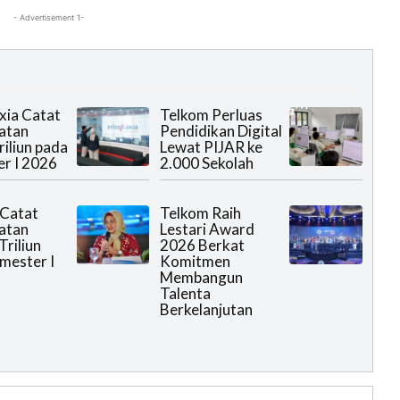
- Advertisement 1-
xia Catat
Telkom Perluas
atan
Pendidikan Digital
riliun pada
Lewat PIJAR ke
r I 2026
2.000 Sekolah
 Catat
Telkom Raih
atan
Lestari Award
Triliun
2026 Berkat
mester I
Komitmen
Membangun
Talenta
Berkelanjutan