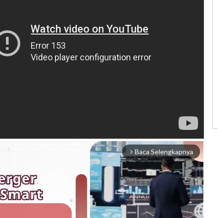
Baca Selengkapnya
arrow_forward_ios