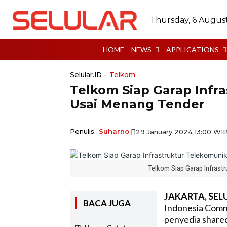
Thursday, 6 Augus
HOME
NEWS
APPLICATIONS
Selular.ID -
Telkom
Telkom Siap Garap Infr
Usai Menang Tender
Penulis:
Suharno
29 January 2024 13:00 WI
Telkom Siap Garap Infrast
JAKARTA, SELU
BACA JUGA
Indonesia Comne
penyedia shared