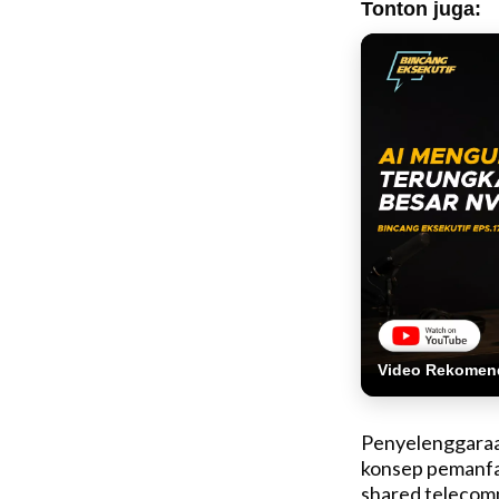
Tonton juga:
Video Rekomen
Penyelenggaraa
konsep pemanfaa
shared telecomm