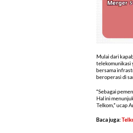
Mulai dari kapa
telekomunikasi
bersama infrast
beroperasi di sa
“Sebagai pemena
Hal ini menunju
Telkom,” ucap A
Baca juga:
Telk