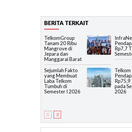
BERITA TERKAIT
TelkomGroup
InfraNe
Tanam 20 Ribu
Pendap
Mangrove di
Rp7,7 T
Jepara dan
Semeste
Manggarai Barat
Sejumlah Fakto
Telkom
yang Membuat
Pendap
Laba Telkom
Rp75,9 
Tumbuh di
pada Se
Semester I 2026
2026