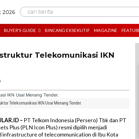
cari berita
t 2026
BUYER’S GUIDE
BINCANG EKSEKUTIF
MAGAZINE
FEATUR
astruktur Telekomunikasi IKN
B
ruktur Telekomunikasi IKN Usai Menang Tender.
LAR.ID –
PT Telkom Indonesia (Persero) Tbk dan PT
ts Plus (PLN Icon Plus) resmi dipilih menjadi
 infrastructure of telecommunication di Ibu Kota