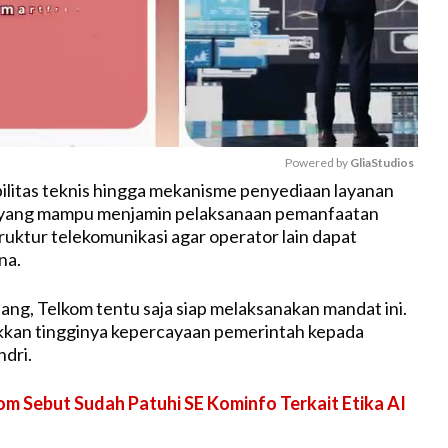
Powered by 
GliaStudios
bilitas teknis hingga mekanisme penyediaan layanan
 yang mampu menjamin pelaksanaan pemanfaatan
M
ruktur telekomunikasi agar operator lain dapat
u
na.
t
e
ng, Telkom tentu saja siap melaksanakan mandat ini.
kkan tingginya kepercayaan pemerintah kepada
ndri.
om Sebut Sudah Patuhi SE Kominfo Terkait Etika AI