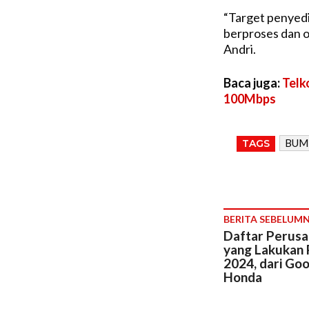
“Target penyedi
berproses dan op
Andri.
Baca juga:
Telk
100Mbps
BUM
TAGS
BERITA SEBELUM
Daftar Perusa
yang Lakukan 
2024, dari Goo
Honda