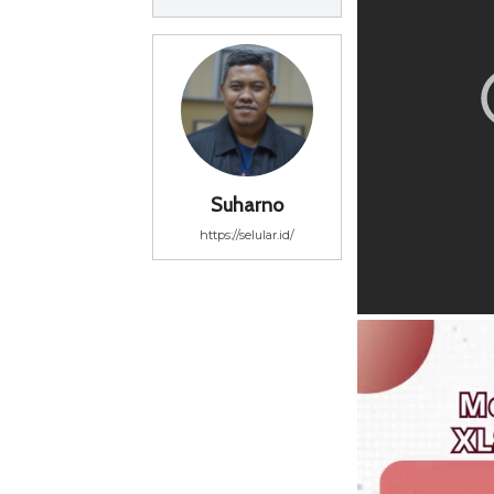
Suharno
https://selular.id/