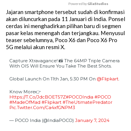
Powered by 
GliaStudios
Jajaran smartphone tersebut sudah di konfirmasi
M
akan diluncurkan pada 11 Januari di India. Ponsel
u
cerdas ini menghadirkan pilihan baru di segmen
t
pasar kelas menengah dan terjangkau. Menyusul
e
teaser sebelumnya, Poco X6 dan Poco X6 Pro
5G melalui akun resmi X.
Capture Xtravagance! 📸 The 64MP Triple Camera
With OIS Will Ensure You Take The Best Shots.
Global Launch On 11th Jan, 5:30 PM On
@flipkart
.
Know More👉
Https://t.co/JdcBOET57Z
#POCOIndia
#POCO
#MadeOfMad
#Flipkart
#TheUtimatePredator
Pic.twitter.com/Ca4xfGNPM3
— POCO India (@IndiaPOCO)
January 7, 2024