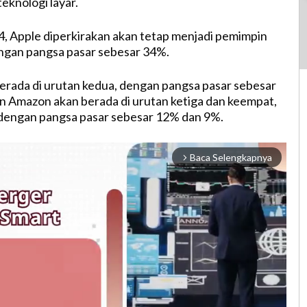
knologi layar.
, Apple diperkirakan akan tetap menjadi pemimpin
engan pangsa pasar sebesar 34%.
rada di urutan kedua, dengan pangsa pasar sebesar
 Amazon akan berada di urutan ketiga dan keempat,
dengan pangsa pasar sebesar 12% dan 9%.
Baca Selengkapnya
arrow_forward_ios