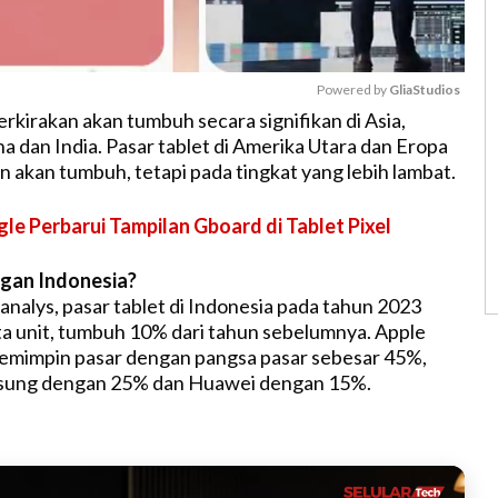
Powered by 
GliaStudios
erkirakan akan tumbuh secara signifikan di Asia,
a dan India. Pasar tablet di Amerika Utara dan Eropa
M
n akan tumbuh, tetapi pada tingkat yang lebih lambat.
u
t
le Perbarui Tampilan Gboard di Tablet Pixel
e
gan Indonesia?
nalys, pasar tablet di Indonesia pada tahun 2023
ta unit, tumbuh 10% dari tahun sebelumnya. Apple
pemimpin pasar dengan pangsa pasar sebesar 45%,
amsung dengan 25% dan Huawei dengan 15%.