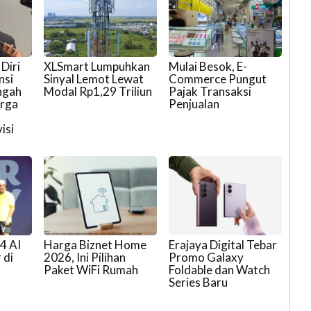
Diri
XLSmart Lumpuhkan
Mulai Besok, E-
nsi
Sinyal Lemot Lewat
Commerce Pungut
ngah
Modal Rp1,29 Triliun
Pajak Transaksi
arga
Penjualan
isi
14 AI
Harga Biznet Home
Erajaya Digital Tebar
 di
2026, Ini Pilihan
Promo Galaxy
Paket WiFi Rumah
Foldable dan Watch
Series Baru