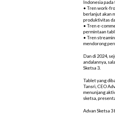
Indonesia pada 
• Tren work-fro
berlanjut akan 
produktivitas d
• Tren e-comme
permintaan tabl
• Tren streamin
mendorong permi
Dan di 2024, sej
andalannya, sal
Sketsa 3.
Tablet yang dib
Tansri, CEO Adv
menunjang aktiv
sketsa, presenta
Advan Sketsa 3 