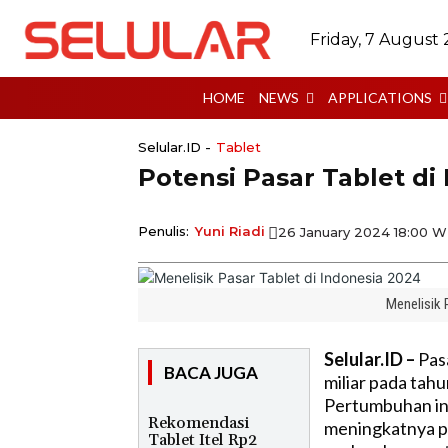
Friday, 7 August
HOME
NEWS
APPLICATIONS
Selular.ID -
Tablet
Potensi Pasar Tablet di
Penulis:
Yuni Riadi
26 January 2024 18:00 W
Menelisik 
Selular.ID –
Pasa
BACA JUGA
miliar pada tah
Pertumbuhan ini
Rekomendasi
meningkatnya pe
Tablet Itel Rp2