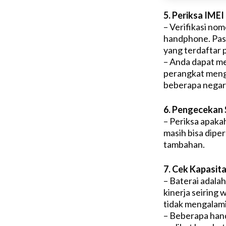
5. Periksa IMEI
– Verifikasi no
handphone. Pas
yang terdaftar 
– Anda dapat me
perangkat mengg
beberapa negar
6. Pengecekan 
– Periksa apaka
masih bisa dipe
tambahan.
7. Cek Kapasita
– Baterai adala
kinerja seiring 
tidak mengalami
– Beberapa han