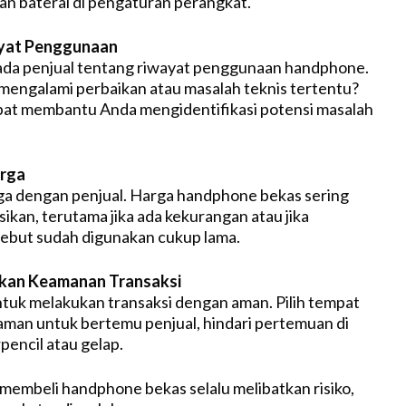
an baterai di pengaturan perangkat.
wayat Penggunaan
ada penjual tentang riwayat penggunaan handphone.
engalami perbaikan atau masalah teknis tertentu?
apat membantu Anda mengidentifikasi potensi masalah
arga
ga dengan penjual. Harga handphone bekas sering
ikan, terutama jika ada kekurangan atau jika
ebut sudah digunakan cukup lama.
gkan Keamanan Transaksi
ntuk melakukan transaksi dengan aman. Pilih tempat
aman untuk bertemu penjual, hindari pertemuan di
pencil atau gelap.
membeli handphone bekas selalu melibatkan risiko,