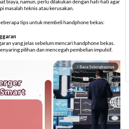
 biaya, namun, perlu dilakukan dengan hati-hati agar
i masalah teknis atau kerusakan.
beberapa tips untuk membeli handphone bekas:
nggaran
aran yang jelas sebelum mencari handphone bekas.
nyaring pilihan dan mencegah pembelian impulsif.
Baca Selengkapnya
arrow_forward_ios