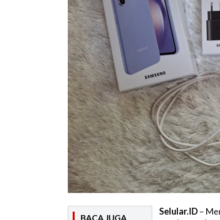
Selular.ID
– Mem
BACA JUGA