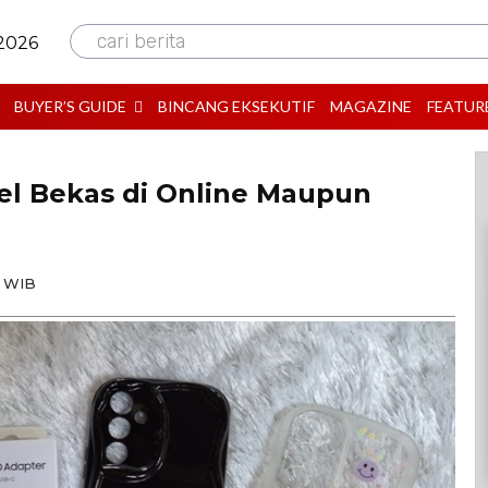
cari berita
 2026
BUYER’S GUIDE
BINCANG EKSEKUTIF
MAGAZINE
FEATUR
l Bekas di Online Maupun
0 WIB