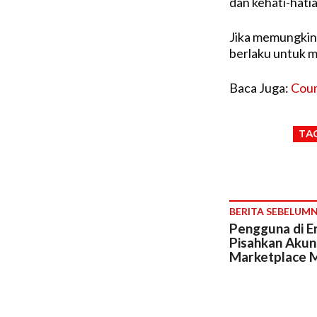
dan kehati-hatia
Jika memungkink
berlaku untuk m
Baca Juga:
Coun
TA
BERITA SEBELUM
Pengguna di E
Pisahkan Aku
Marketplace 