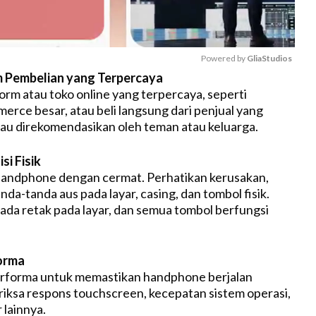
Powered by 
GliaStudios
rm Pembelian yang Terpercaya
orm atau toko online yang terpercaya, seperti
M
erce besar, atau beli langsung dari penjual yang
u
tau direkomendasikan oleh teman atau keluarga.
t
e
si Fisik
k handphone dengan cermat. Perhatikan kerusakan,
nda-tanda aus pada layar, casing, dan tombol fisik.
 ada retak pada layar, dan semua tombol berfungsi
forma
performa untuk memastikan handphone berjalan
riksa respons touchscreen, kecepatan sistem operasi,
 lainnya.