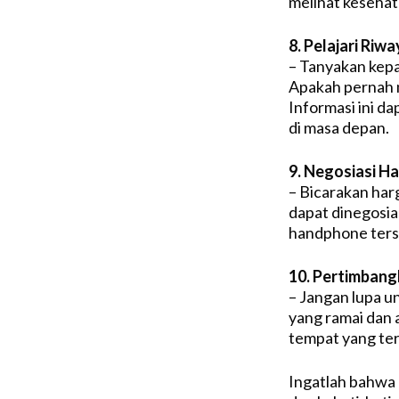
melihat kesehat
8. Pelajari Ri
– Tanyakan kep
Apakah pernah m
Informasi ini d
di masa depan.
9. Negosiasi H
– Bicarakan har
dapat dinegosias
handphone ters
10. Pertimban
– Jangan lupa u
yang ramai dan 
tempat yang ter
Ingatlah bahwa 