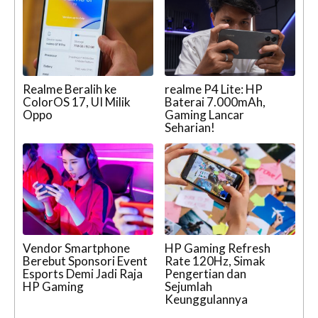
Realme Beralih ke
realme P4 Lite: HP
ColorOS 17, UI Milik
Baterai 7.000mAh,
Oppo
Gaming Lancar
Seharian!
Vendor Smartphone
HP Gaming Refresh
Berebut Sponsori Event
Rate 120Hz, Simak
Esports Demi Jadi Raja
Pengertian dan
HP Gaming
Sejumlah
Keunggulannya