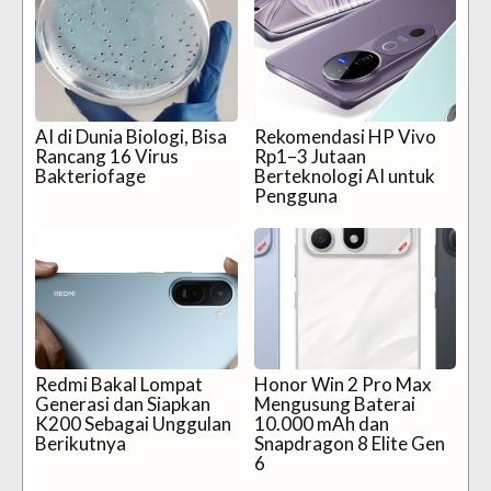
AI di Dunia Biologi, Bisa
Rekomendasi HP Vivo
Rancang 16 Virus
Rp1–3 Jutaan
Bakteriofage
Berteknologi AI untuk
Pengguna
Redmi Bakal Lompat
Honor Win 2 Pro Max
Generasi dan Siapkan
Mengusung Baterai
K200 Sebagai Unggulan
10.000 mAh dan
Berikutnya
Snapdragon 8 Elite Gen
6