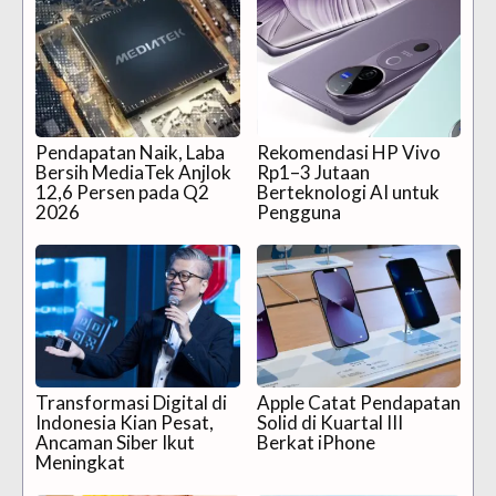
Pendapatan Naik, Laba
Rekomendasi HP Vivo
Bersih MediaTek Anjlok
Rp1–3 Jutaan
12,6 Persen pada Q2
Berteknologi AI untuk
2026
Pengguna
Transformasi Digital di
Apple Catat Pendapatan
Indonesia Kian Pesat,
Solid di Kuartal III
Ancaman Siber Ikut
Berkat iPhone
Meningkat