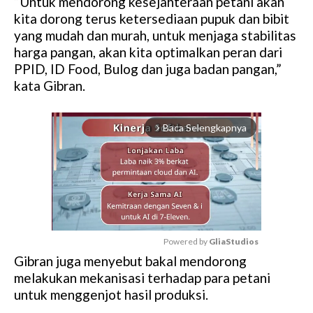
“Untuk mendorong kesejahteraan petani akan
kita dorong terus ketersediaan pupuk dan bibit
yang mudah dan murah, untuk menjaga stabilitas
harga pangan, akan kita optimalkan peran dari
PPID, ID Food, Bulog dan juga badan pangan,”
kata Gibran.
Baca Selengkapnya
arrow_forward_ios
Powered by 
GliaStudios
Gibran juga menyebut bakal mendorong
M
melakukan mekanisasi terhadap para petani
u
untuk menggenjot hasil produksi.
t
e