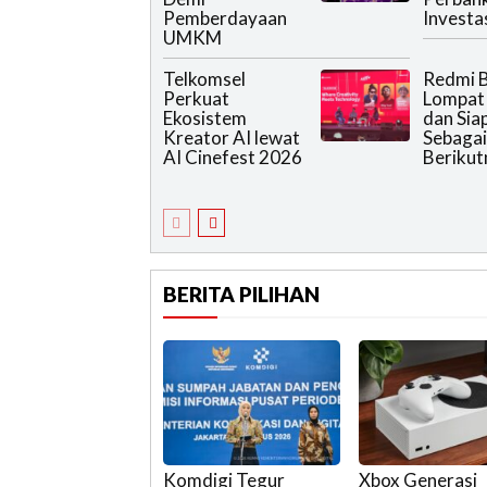
Pemberdayaan
Investa
UMKM
Telkomsel
Redmi B
Perkuat
Lompat
Ekosistem
dan Sia
Kreator AI lewat
Sebagai
AI Cinefest 2026
Berikut
BERITA PILIHAN
Komdigi Tegur
Xbox Generasi