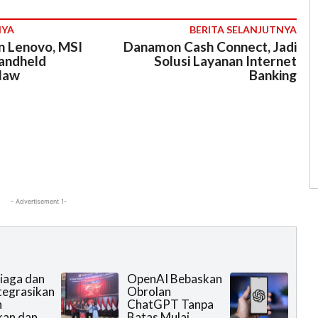
NYA
BERITA SELANJUTNYA
n Lenovo, MSI
Danamon Cash Connect, Jadi
Handheld
Solusi Layanan Internet
law
Banking
- Advertisement 1-
iaga dan
OpenAI Bebaskan
ntegrasikan
Obrolan
n
ChatGPT Tanpa
kan dan
Batas Mulai