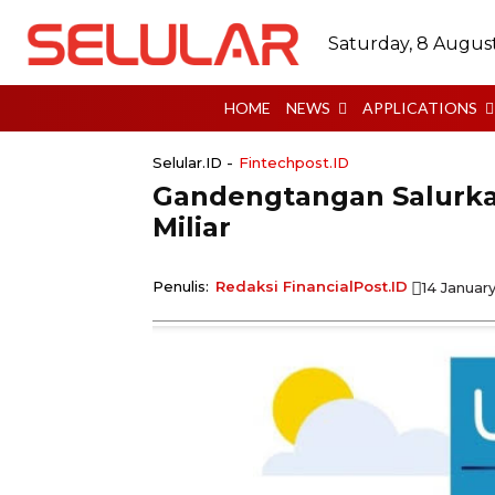
Saturday, 8 Augus
HOME
NEWS
APPLICATIONS
Selular.ID -
Fintechpost.ID
Gandengtangan Salurka
Miliar
Penulis:
Redaksi FinancialPost.ID
14 Januar