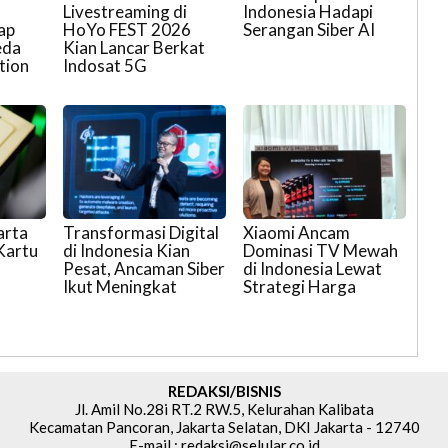
Livestreaming di
Indonesia Hadapi
ap
HoYo FEST 2026
Serangan Siber AI
eda
Kian Lancar Berkat
tion
Indosat 5G
arta
Transformasi Digital
Xiaomi Ancam
 Kartu
di Indonesia Kian
Dominasi TV Mewah
Pesat, Ancaman Siber
di Indonesia Lewat
Ikut Meningkat
Strategi Harga
REDAKSI/BISNIS
Jl. Amil No.28i RT.2 RW.5, Kelurahan Kalibata
Kecamatan Pancoran, Jakarta Selatan, DKI Jakarta - 12740
E-mail : redaksi@selular.co.id