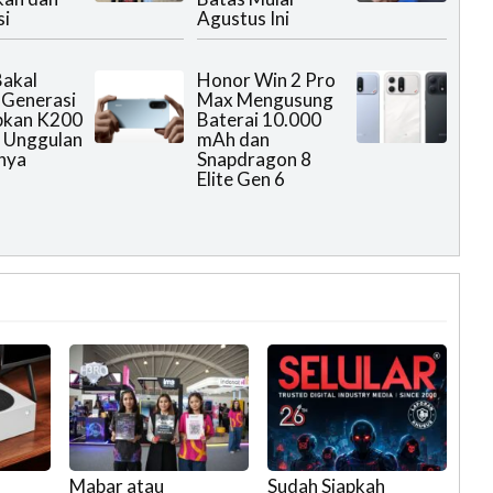
si
Agustus Ini
akal
Honor Win 2 Pro
 Generasi
Max Mengusung
pkan K200
Baterai 10.000
 Unggulan
mAh dan
nya
Snapdragon 8
Elite Gen 6
Mabar atau
Sudah Siapkah