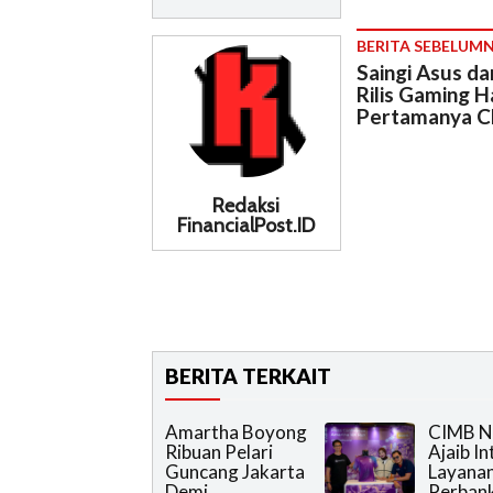
BERITA SEBELUM
Saingi Asus da
Rilis Gaming 
Pertamanya C
Redaksi
FinancialPost.ID
BERITA TERKAIT
Amartha Boyong
CIMB N
Ribuan Pelari
Ajaib I
Guncang Jakarta
Layana
Demi
Perban