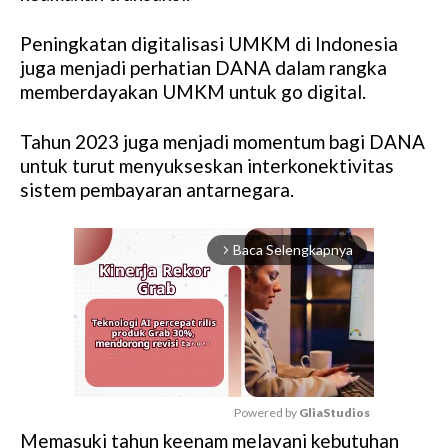
Peningkatan digitalisasi UMKM di Indonesia
juga menjadi perhatian DANA dalam rangka
memberdayakan UMKM untuk go digital.
Tahun 2023 juga menjadi momentum bagi DANA
untuk turut menyukseskan interkonektivitas
sistem pembayaran antarnegara.
Baca Selengkapnya
arrow_forward_ios
Powered by 
GliaStudios
Memasuki tahun keenam melayani kebutuhan