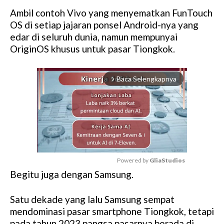
Ambil contoh Vivo yang menyematkan FunTouch
OS di setiap jajaran ponsel Android-nya yang
edar di seluruh dunia, namun mempunyai
OriginOS khusus untuk pasar Tiongkok.
Baca Selengkapnya
arrow_forward_ios
Powered by 
GliaStudios
Begitu juga dengan Samsung.
M
u
Satu dekade yang lalu Samsung sempat
t
mendominasi pasar smartphone Tiongkok, tetapi
e
pada tahun 2023 pangsa pasarnya berada di