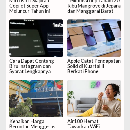
Microsoft Siapkan
TelkomGroup Tanam 20
Copilot Super App
Ribu Mangrove di Jepara
Meluncur Tahun Ini
dan Manggarai Barat
Cara Dapat Centang
Apple Catat Pendapatan
Biru Instagram dan
Solid di Kuartal III
Syarat Lengkapnya
Berkat iPhone
Kenaikan Harga
Air100 Hemat
Beruntun Menggerus
Tawarkan WiFi