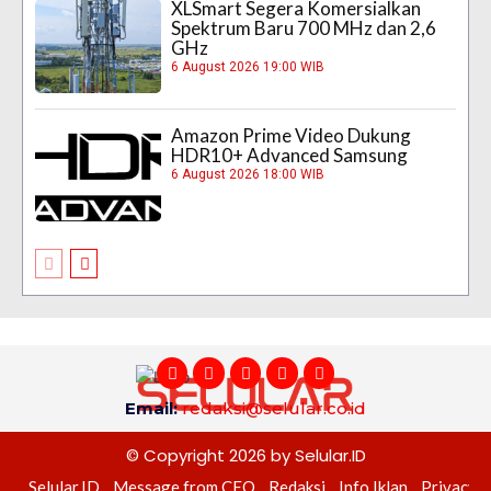
XLSmart Segera Komersialkan
Spektrum Baru 700 MHz dan 2,6
GHz
6 August 2026 19:00 WIB
Amazon Prime Video Dukung
HDR10+ Advanced Samsung
6 August 2026 18:00 WIB
Email:
redaksi@selular.co.id
© Copyright 2026 by Selular.ID
Selular.ID
Message from CEO
Redaksi
Info Iklan
Privacy P